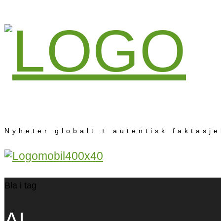
Nyheter globalt + autentisk faktasj
Bla i tag
AI