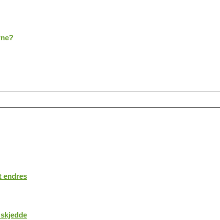
rne?
t endres
 skjedde