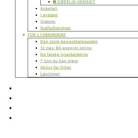
➍ DØDELIG HENSIKT
Anbefalt
I dybden
Videoer
Ordforklaringer
FOR LYSBRINGERE
Den store bevissthetsguiden
12 tips: Bli anonym online
De falske lysarbeiderne
7 ting du kan gjøre
Aktivt for frihet
Løsninger