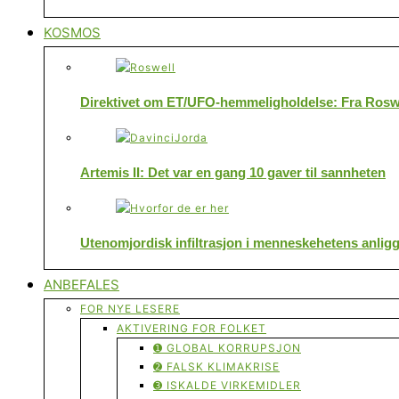
KOSMOS
Direktivet om ET/UFO-hemmeligholdelse: Fra Roswe
Artemis II: Det var en gang 10 gaver til sannheten
Utenomjordisk infiltrasjon i menneskehetens anlig
ANBEFALES
FOR NYE LESERE
AKTIVERING FOR FOLKET
➊ GLOBAL KORRUPSJON
➋ FALSK KLIMAKRISE
➌ ISKALDE VIRKEMIDLER