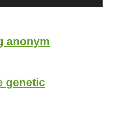
 og anonym
e genetic