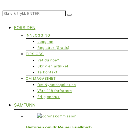
FORSIDEN
INNLOGGING
Logg inn
Registrer (Gratis)
TIPS OSS
Vet du noe?
Skriv en artikkel
Ta kontakt
OM MAGASINET
Om Nyhetsspeilet.no
Våre 118 forfattere
Fri gjenbruk
SAMFUNN
Historien om dr Reiner Fuellmich