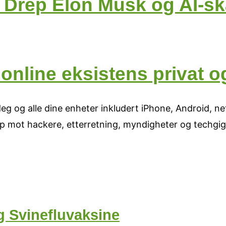
 Drep Elon Musk og AI-s
n online eksistens privat
eg og alle dine enheter inkludert iPhone, Android, n
pp mot hackere, etterretning, myndigheter og techgi
g Svinefluvaksine