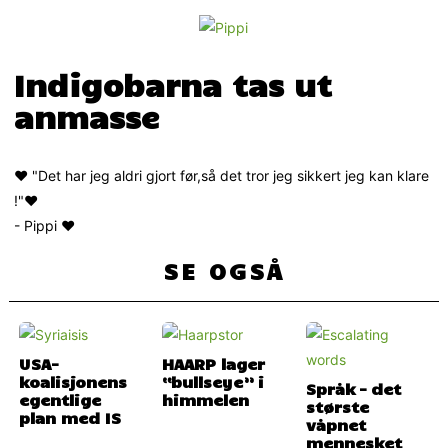
Indigobarna tas ut
anmasse
♥ "Det har jeg aldri gjort før,så det tror jeg sikkert jeg kan klare
!"♥
- Pippi ♥
SE OGSÅ
USA-
HAARP lager
koalisjonens
“bullseye” i
Språk – det
egentlige
himmelen
største
plan med IS
våpnet
mennesket