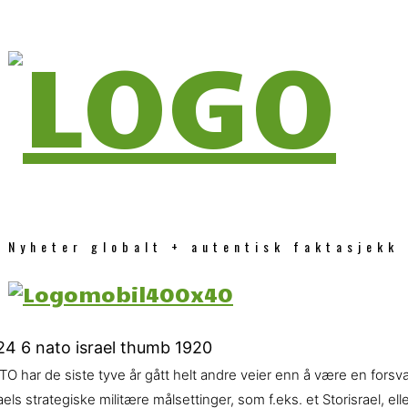
Nyheter globalt + autentisk faktasjekk
O har de siste tyve år gått helt andre veier enn å være en forsv
aels strategiske militære målsettinger, som f.eks. et Storisrael, e