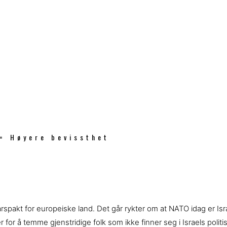
 = Høyere bevissthet
arspakt for europeiske land. Det går rykter om at NATO idag er Is
ller for å temme gjenstridige folk som ikke finner seg i Israels p