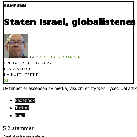
SAMFUNN
Staten Israel, globalistenes
AV
SVEN-INGE JOHANSEN
OPPDATERT
18. 07. 2024
1.2K VISNINGER
1 MINUTT LESETID
32
Uvitenhet er essensen av mørke, visdom er styrken i lyset: Del arti
Facebook
Twitter
Email
5
2
stemmer