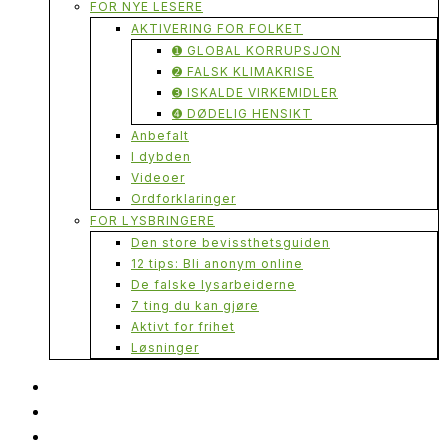
FOR NYE LESERE
AKTIVERING FOR FOLKET
➊ GLOBAL KORRUPSJON
➋ FALSK KLIMAKRISE
➌ ISKALDE VIRKEMIDLER
➍ DØDELIG HENSIKT
Anbefalt
I dybden
Videoer
Ordforklaringer
FOR LYSBRINGERE
Den store bevissthetsguiden
12 tips: Bli anonym online
De falske lysarbeiderne
7 ting du kan gjøre
Aktivt for frihet
Løsninger