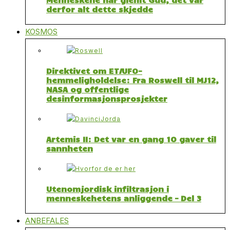
derfor alt dette skjedde
KOSMOS
Direktivet om ET/UFO-
hemmeligholdelse: Fra Roswell til MJ12,
NASA og offentlige
desinformasjonsprosjekter
Artemis II: Det var en gang 10 gaver til
sannheten
Utenomjordisk infiltrasjon i
menneskehetens anliggende – Del 3
ANBEFALES