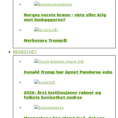
Norges verste brann – ekte eller krig
mot innbyggerne?
Merkevare Trump®
BEVISSTHET
Donald Trump har åpnet Pandoras eske
2026: Året institusjoner rakner og
folkets bevissthet endres
Menneskene har glemt Gud, det var