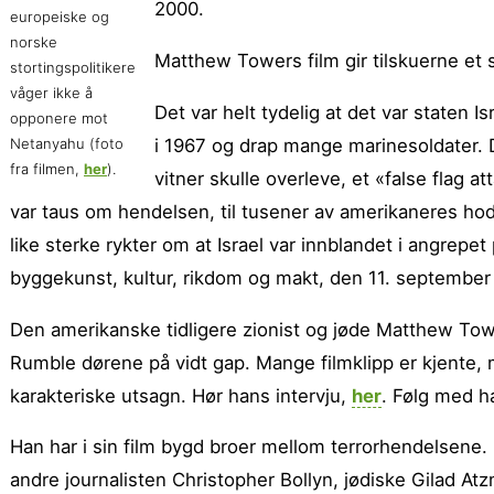
2000.
europeiske og
norske
Matthew Towers film gir tilskuerne et
stortingspolitikere
våger ikke å
Det var helt tydelig at det var staten 
opponere mot
Netanyahu (foto
i 1967 og drap mange marinesoldater. 
fra filmen,
her
).
vitner skulle overleve, et «false flag 
var taus om hendelsen, til tusener av amerikaneres hode
like sterke rykter om at Israel var innblandet i angrep
byggekunst, kultur, rikdom og makt, den 11. september
Den amerikanske tidligere zionist og jøde Matthew Tow
Rumble dørene på vidt gap. Mange filmklipp er kjente,
karakteriske utsagn. Hør hans intervju,
her
. Følg med h
Han har i sin film bygd broer mellom terrorhendelsene.
andre journalisten Christopher Bollyn, jødiske Gilad 