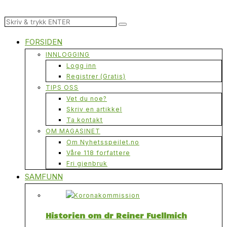
FORSIDEN
INNLOGGING
Logg inn
Registrer (Gratis)
TIPS OSS
Vet du noe?
Skriv en artikkel
Ta kontakt
OM MAGASINET
Om Nyhetsspeilet.no
Våre 118 forfattere
Fri gjenbruk
SAMFUNN
Historien om dr Reiner Fuellmich