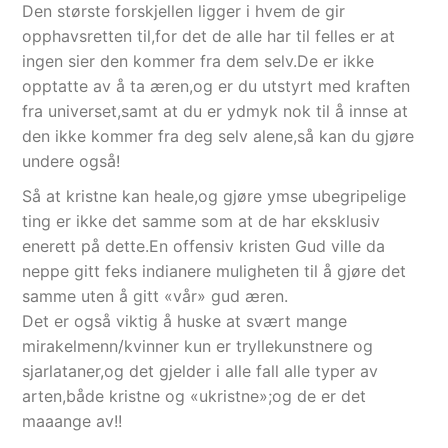
Den største forskjellen ligger i hvem de gir
opphavsretten til,for det de alle har til felles er at
ingen sier den kommer fra dem selv.De er ikke
opptatte av å ta æren,og er du utstyrt med kraften
fra universet,samt at du er ydmyk nok til å innse at
den ikke kommer fra deg selv alene,så kan du gjøre
undere også!
Så at kristne kan heale,og gjøre ymse ubegripelige
ting er ikke det samme som at de har eksklusiv
enerett på dette.En offensiv kristen Gud ville da
neppe gitt feks indianere muligheten til å gjøre det
samme uten å gitt «vår» gud æren.
Det er også viktig å huske at svært mange
mirakelmenn/kvinner kun er tryllekunstnere og
sjarlataner,og det gjelder i alle fall alle typer av
arten,både kristne og «ukristne»;og de er det
maaange av!!