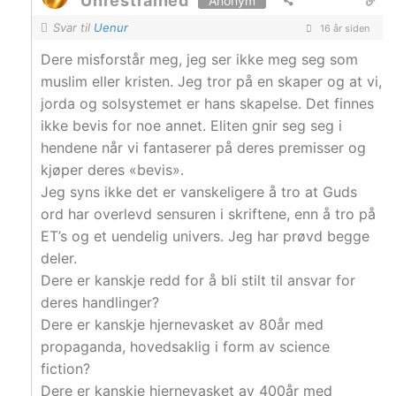
Unrestrained
Anonym
Svar til
Uenur
16 år siden
Dere misforstår meg, jeg ser ikke meg seg som
muslim eller kristen. Jeg tror på en skaper og at vi,
jorda og solsystemet er hans skapelse. Det finnes
ikke bevis for noe annet. Eliten gnir seg seg i
hendene når vi fantaserer på deres premisser og
kjøper deres «bevis».
Jeg syns ikke det er vanskeligere å tro at Guds
ord har overlevd sensuren i skriftene, enn å tro på
ET’s og et uendelig univers. Jeg har prøvd begge
deler.
Dere er kanskje redd for å bli stilt til ansvar for
deres handlinger?
Dere er kanskje hjernevasket av 80år med
propaganda, hovedsaklig i form av science
fiction?
Dere er kanskje hjernevasket av 400år med