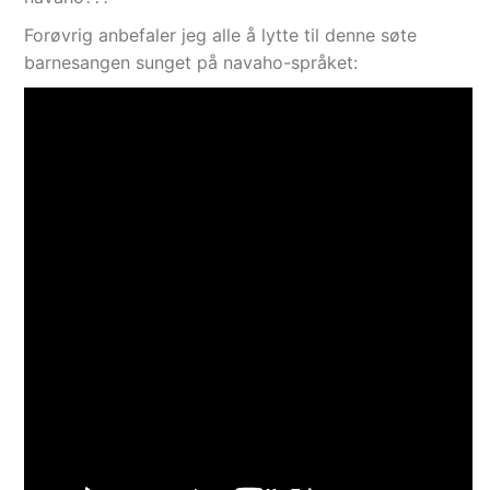
Forøvrig anbefaler jeg alle å lytte til denne søte
barnesangen sunget på navaho-språket: