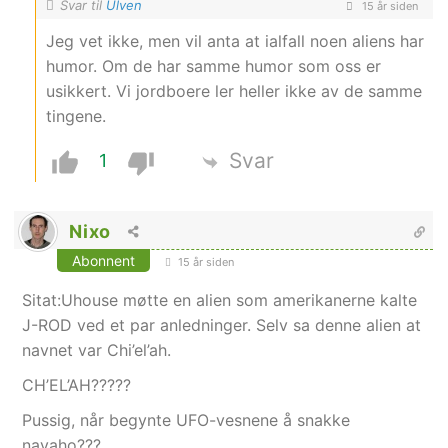
Svar til
Ulven
15 år siden
Jeg vet ikke, men vil anta at ialfall noen aliens har
humor. Om de har samme humor som oss er
usikkert. Vi jordboere ler heller ikke av de samme
tingene.
Svar
1
Nixo
Abonnent
15 år siden
Sitat:Uhouse møtte en alien som amerikanerne kalte
J-ROD ved et par anledninger. Selv sa denne alien at
navnet var Chi’el’ah.
CH’EL’AH?????
Pussig, når begynte UFO-vesnene å snakke
navaho???