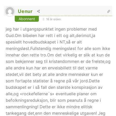
Uenur
Abonnent
16 år siden
jeg har i utgangspunktet ingen problemer med
Gud.Om bibelen har rett i ett og alt,derimot,ja
spesiellt hovedbudskapet i NT,så er alt
meningsløst.Fullstendig meningsløst for alle som ikke
innehar den rette tro.Om det virkelig er slik at kun de
som bekjenner seg til kristendommen er de frelste,og
alle andre kun har en enveisbillett til det varme
stedet,vil det bety at alle andre mennesker kun er
som fortapte statister å regne på vår jord.Dette
budskapet er i så fall den største konspirasjon av
alle,og «rockefellerne`s» eventuelle planer om
befolkningsreduksjon, blir som peanuts å regne i
sammenlingning! Dette er ikke mindre elitisk
tankegang det,enn den menneskelige utgaven! Jeg