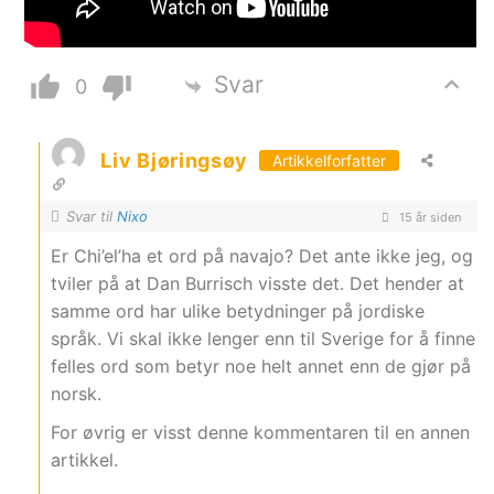
Svar
0
Liv Bjøringsøy
Artikkelforfatter
Svar til
Nixo
15 år siden
Er Chi’el’ha et ord på navajo? Det ante ikke jeg, og
tviler på at Dan Burrisch visste det. Det hender at
samme ord har ulike betydninger på jordiske
språk. Vi skal ikke lenger enn til Sverige for å finne
felles ord som betyr noe helt annet enn de gjør på
norsk.
For øvrig er visst denne kommentaren til en annen
artikkel.