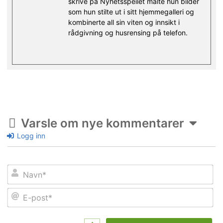
skrive på Nyhetsspeilet malte hun bilder
som hun stilte ut i sitt hjemmegalleri og
kombinerte all sin viten og innsikt i
rådgivning og husrensing på telefon.
Varsle om nye kommentarer
Logg inn
Na
E-
po