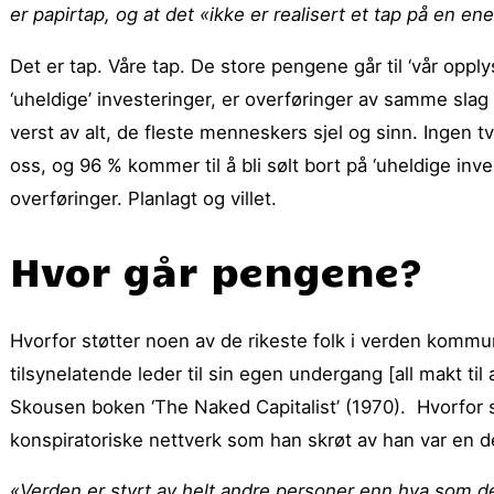
er papirtap, og at det «ikke er realisert et tap på en en
Det er tap. Våre tap. De store pengene går til ‘vår opply
‘uheldige’ investeringer, er overføringer av samme slag t
verst av alt, de fleste menneskers sjel og sinn. Ingen tv
oss, og 96 % kommer til å bli sølt bort på ‘uheldige inve
overføringer. Planlagt og villet.
Hvor går pengene?
Hvorfor støtter noen av de rikeste folk i verden kommu
tilsynelatende leder til sin egen undergang [all makt t
Skousen boken ‘The Naked Capitalist’ (1970). Hvorfor 
konspiratoriske nettverk som han skrøt av han var en de
«Verden er styrt av helt andre personer enn hva som de