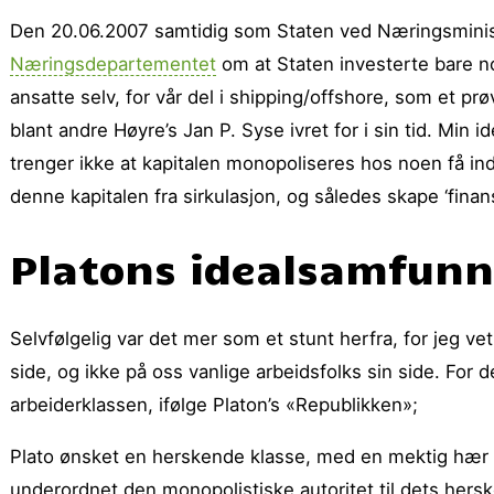
Den 20.06.2007 samtidig som Staten ved Næringsministe
Næringsdepartementet
om at Staten investerte bare noe
ansatte selv, for vår del i shipping/offshore, som et p
blant andre Høyre’s Jan P. Syse ivret for i sin tid. Min id
trenger ikke at kapitalen monopoliseres hos noen få ind
denne kapitalen fra sirkulasjon, og således skape ‘finans
Platons idealsamfunn
Selvfølgelig var det mer som et stunt herfra, for jeg ve
side, og ikke på oss vanlige arbeidsfolks sin side. For 
arbeiderklassen, ifølge Platon’s «Republikken»;
Plato ønsket en herskende klasse, med en mektig hær 
underordnet den monopolistiske autoritet til dets her