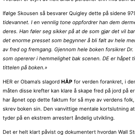
Ifølge Skousen så besvarer Quigley dette på sidene 9
tidevannet. I en vennlig tone oppfordrer han dem derm
deres. Han føler seg sikker på at de som gjør det vil ba
det enorme presset som begynner å bli følt av hele men
av fred og fremgang. Gjennom hele boken forsikrer Dr.
som opererer i hemmelighet bak scenen. DE er håpet ti
tittelen på boken.»
HER er Obama’s slagord
HÅP
for verden forankret, i de
måten disse krefter kan klare å skape fred på jord på 
har åpnet opp dette faktum for så mye av verdens folk, a
skrev boken sin. Den vanvittige mentale kortslutning at 
tyder på en ekstrem arrestert åndelig utvikling.
Det er helt klart påvist og dokumentert hvordan Wall S