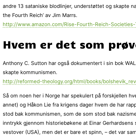
andre 13 sataniske blodlinjer, understøttet og skapte n
the Fourth Reich’ av Jim Marrs.
http://www.amazon.com/Rise-Fourth-Reich-Societies
Hvem er det som prøve
Anthony C. Sutton har også dokumentert i sin bok
skapte kommunismen.
http://reformed-theology.org/html/books/bolshevik_rev
Så om noen her i Norge har spekulert på forskjellen hv
annet) og Håkon Lie fra krigens dager hvem de har rappo
stod bak kommunismen, som de som stod bak nazismen og
inntrykk gjennom historiebøkene at Einar Gerhardsens 
vestover (USA), men det er bare et spinn, – det var sa