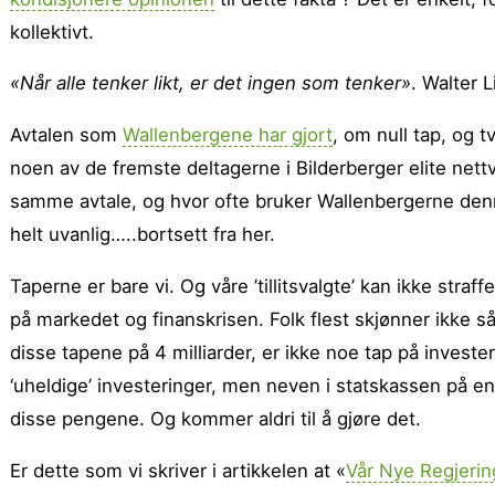
kollektivt.
«Når alle tenker likt, er det ingen som tenker»
. Walter 
Avtalen som
Wallenbergene har gjort
, om null tap, og 
noen av de fremste deltagerne i Bilderberger elite nett
samme avtale, og hvor ofte bruker Wallenbergerne denn
helt uvanlig…..bortsett fra her.
Taperne er bare vi. Og våre ’tillitsvalgte’ kan ikke straf
på markedet og finanskrisen. Folk flest skjønner ikke s
disse tapene på 4 milliarder, er ikke noe tap på inves
‘uheldige’ investeringer, men neven i statskassen på en f
disse pengene. Og kommer aldri til å gjøre det.
Er dette som vi skriver i artikkelen at «
Vår Nye Regjerin