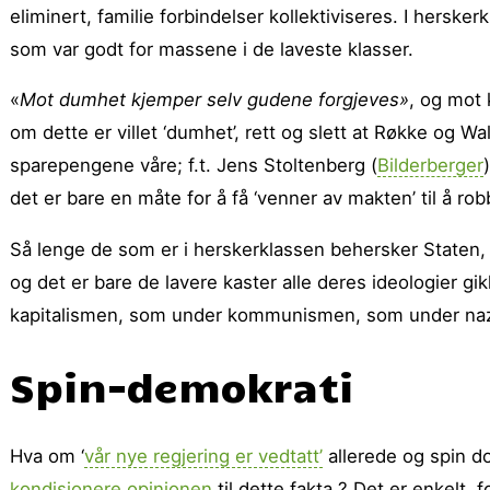
eliminert, familie forbindelser kollektiviseres. I hersker
som var godt for massene i de laveste klasser.
«
Mot dumhet kjemper selv gudene forgjeves»
, og mot 
om dette er villet ‘dumhet’, rett og slett at Røkke og Wa
sparepengene våre; f.t. Jens Stoltenberg (
Bilderberger
det er bare en måte for å få ‘venner av makten’ til å ro
Så lenge de som er i herskerklassen behersker Staten,
og det er bare de lavere kaster alle deres ideologier gik
kapitalismen, som under kommunismen, som under na
Spin-demokrati
Hva om ‘
vår nye regjering er vedtatt’
allerede og spin do
kondisjonere opinionen
til dette fakta ? Det er enkelt, f