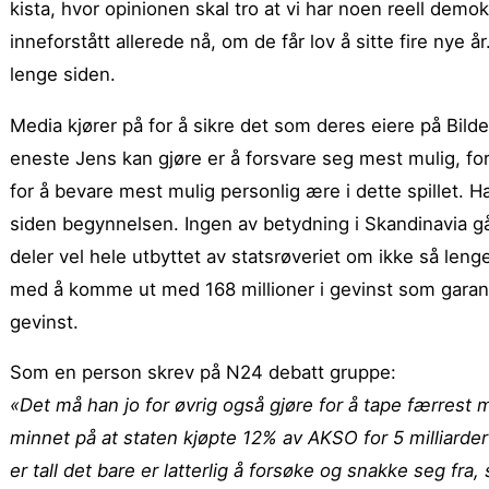
kista, hvor opinionen skal tro at vi har noen reell demok
inneforstått allerede nå, om de får lov å sitte fire nye
lenge siden.
Media kjører på for å sikre det som deres eiere på Bild
eneste Jens kan gjøre er å forsvare seg mest mulig, f
for å bevare mest mulig personlig ære i dette spillet.
siden begynnelsen. Ingen av betydning i Skandinavia g
deler vel hele utbyttet av statsrøveriet om ikke så len
med å komme ut med 168 millioner i gevinst som garant
gevinst.
Som en person skrev på N24 debatt gruppe:
«Det må han jo for øvrig også gjøre for å tape færrest 
minnet på at staten kjøpte 12% av AKSO for 5 milliarder
er tall det bare er latterlig å forsøke og snakke seg fra,