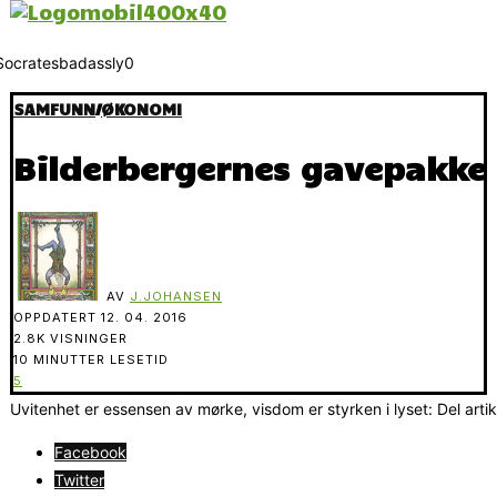
SAMFUNN
/
ØKONOMI
Bilderbergernes gavepakke 
AV
J.JOHANSEN
OPPDATERT
12. 04. 2016
2.8K VISNINGER
10 MINUTTER LESETID
5
Uvitenhet er essensen av mørke, visdom er styrken i lyset: Del arti
Facebook
Twitter