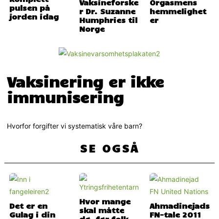
Vaksineforske
Orgasmens
pulsen på
r Dr. Suzanne
hemmelighet
jorden idag
Humphries til
er
Norge
Vaksinering er ikke
immunisering
Hvorfor forgifter vi systematisk våre barn?
SE OGSÅ
Hvor mange
Det er en
Ahmadinejads
skal måtte
Gulag i din
FN-tale 2011
dø, før folk