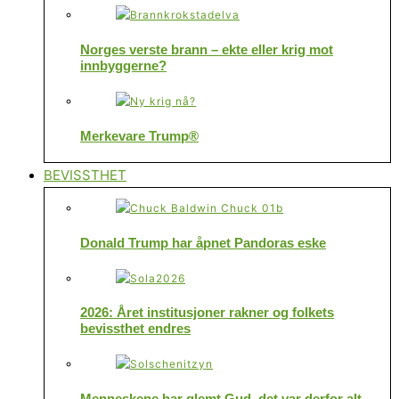
Norges verste brann – ekte eller krig mot
innbyggerne?
Merkevare Trump®
BEVISSTHET
Donald Trump har åpnet Pandoras eske
2026: Året institusjoner rakner og folkets
bevissthet endres
Menneskene har glemt Gud, det var derfor alt