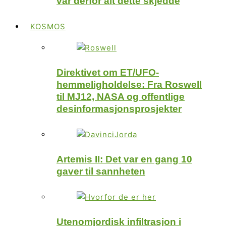
var derfor alt dette skjedde
KOSMOS
Direktivet om ET/UFO-
hemmeligholdelse: Fra Roswell
til MJ12, NASA og offentlige
desinformasjonsprosjekter
Artemis II: Det var en gang 10
gaver til sannheten
Utenomjordisk infiltrasjon i