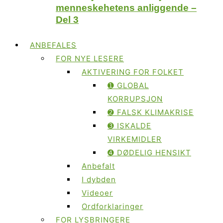
menneskehetens anliggende –
Del 3
ANBEFALES
FOR NYE LESERE
AKTIVERING FOR FOLKET
➊ GLOBAL
KORRUPSJON
➋ FALSK KLIMAKRISE
➌ ISKALDE
VIRKEMIDLER
➍ DØDELIG HENSIKT
Anbefalt
I dybden
Videoer
Ordforklaringer
FOR LYSBRINGERE