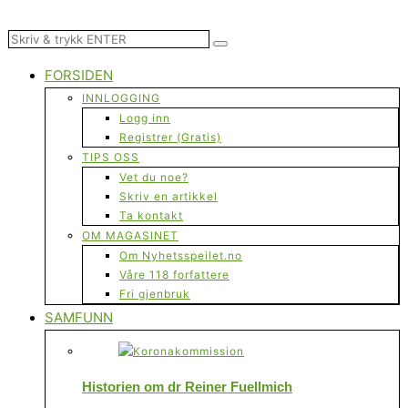
FORSIDEN
INNLOGGING
Logg inn
Registrer (Gratis)
TIPS OSS
Vet du noe?
Skriv en artikkel
Ta kontakt
OM MAGASINET
Om Nyhetsspeilet.no
Våre 118 forfattere
Fri gjenbruk
SAMFUNN
Historien om dr Reiner Fuellmich