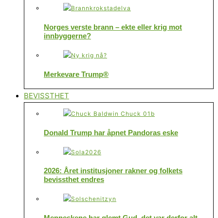
Norges verste brann – ekte eller krig mot
innbyggerne?
Merkevare Trump®
BEVISSTHET
Donald Trump har åpnet Pandoras eske
2026: Året institusjoner rakner og folkets
bevissthet endres
Menneskene har glemt Gud, det var derfor alt