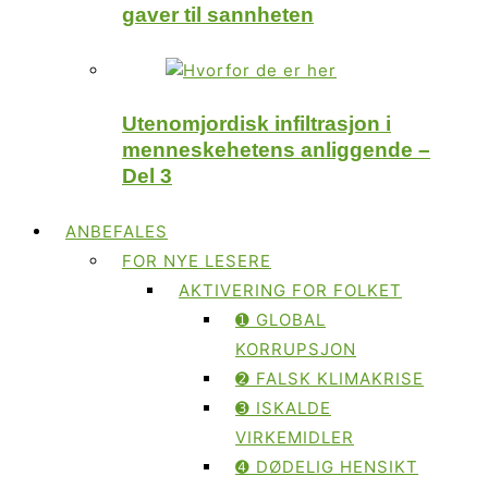
gaver til sannheten
Utenomjordisk infiltrasjon i
menneskehetens anliggende –
Del 3
ANBEFALES
FOR NYE LESERE
AKTIVERING FOR FOLKET
➊ GLOBAL
KORRUPSJON
➋ FALSK KLIMAKRISE
➌ ISKALDE
VIRKEMIDLER
➍ DØDELIG HENSIKT