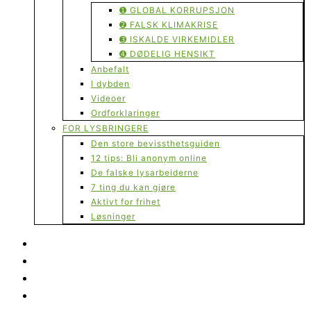
➊ GLOBAL KORRUPSJON
➋ FALSK KLIMAKRISE
➌ ISKALDE VIRKEMIDLER
➍ DØDELIG HENSIKT
Anbefalt
I dybden
Videoer
Ordforklaringer
FOR LYSBRINGERE
Den store bevissthetsguiden
12 tips: Bli anonym online
De falske lysarbeiderne
7 ting du kan gjøre
Aktivt for frihet
Løsninger