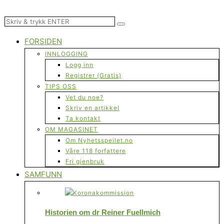
FORSIDEN
INNLOGGING
Logg inn
Registrer (Gratis)
TIPS OSS
Vet du noe?
Skriv en artikkel
Ta kontakt
OM MAGASINET
Om Nyhetsspeilet.no
Våre 118 forfattere
Fri gjenbruk
SAMFUNN
Historien om dr Reiner Fuellmich