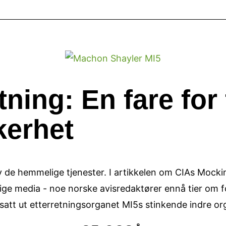
tning: En fare for
kerhet
 de hemmelige tjenester. I artikkelen om CIAs Mocking
lige media - noe norske avisredaktører ennå tier om for
nsatt ut etterretningsorganet MI5s stinkende indre or