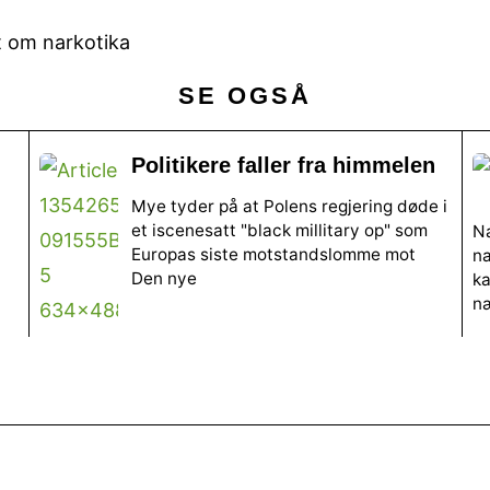
t om narkotika
SE OGSÅ
Politikere faller fra himmelen
Mye tyder på at Polens regjering døde i
et iscenesatt "black millitary op" som
N
Europas siste motstandslomme mot
na
Den nye
ka
n