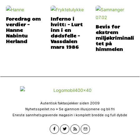
Foredrag om
Inferno i
verdier –
hvitt: – Lurt
Bevis for
Hanne
inn i en
ekstrem
Nabintu
dødsfelle –
miljøkriminali
Herland
Vassdalen
tet på
mars 1986
himmelen
Autentisk faktasjekker siden 2009
Nyhetsspeilet.no » Se gjennom illusjonene og bli fri
Eneste sannhetsgravende magasin i komplett bredde og full dybde