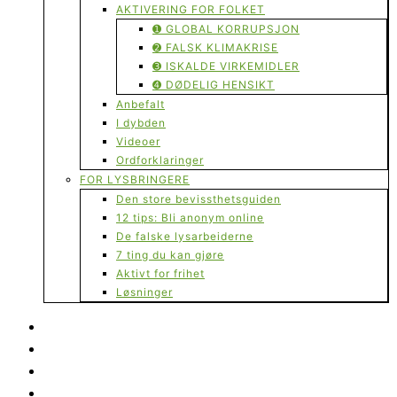
AKTIVERING FOR FOLKET
➊ GLOBAL KORRUPSJON
➋ FALSK KLIMAKRISE
➌ ISKALDE VIRKEMIDLER
➍ DØDELIG HENSIKT
Anbefalt
I dybden
Videoer
Ordforklaringer
FOR LYSBRINGERE
Den store bevissthetsguiden
12 tips: Bli anonym online
De falske lysarbeiderne
7 ting du kan gjøre
Aktivt for frihet
Løsninger