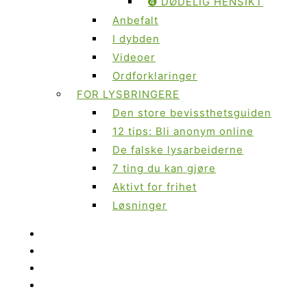
➍ DØDELIG HENSIKT
Anbefalt
I dybden
Videoer
Ordforklaringer
FOR LYSBRINGERE
Den store bevissthetsguiden
12 tips: Bli anonym online
De falske lysarbeiderne
7 ting du kan gjøre
Aktivt for frihet
Løsninger