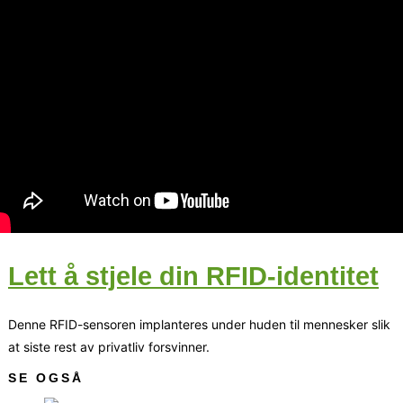
Lett å stjele din RFID-identitet
Denne RFID-sensoren implanteres under huden til mennesker slik
at siste rest av privatliv forsvinner.
SE OGSÅ