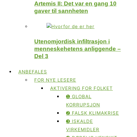
Artemis II: Det var en gang 10
gaver til sannheten
Utenomjordisk infiltrasjon i
menneskehetens anliggende –
Del 3
ANBEFALES
FOR NYE LESERE
AKTIVERING FOR FOLKET
➊ GLOBAL
KORRUPSJON
➋ FALSK KLIMAKRISE
➌ ISKALDE
VIRKEMIDLER