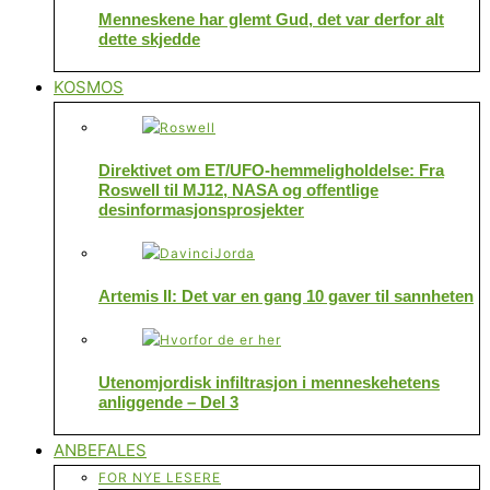
Menneskene har glemt Gud, det var derfor alt
dette skjedde
KOSMOS
Direktivet om ET/UFO-hemmeligholdelse: Fra
Roswell til MJ12, NASA og offentlige
desinformasjonsprosjekter
Artemis II: Det var en gang 10 gaver til sannheten
Utenomjordisk infiltrasjon i menneskehetens
anliggende – Del 3
ANBEFALES
FOR NYE LESERE