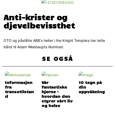
Anti-krister og
djevelbevissthet
OTO og påståtte ABB's helter i the Knight Templars har tette
bånd til Adam Weishaupts Illuminati.
SE OGSÅ
Informasjon
Vår
10 tegn på
fra
fantastiske
din
transetilstan
hjerne –
oppvåkning
d
hvordan den
styrer vårt liv
og helse