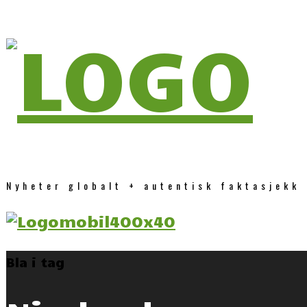
Nyheter globalt + autentisk faktasjekk
Bla i tag