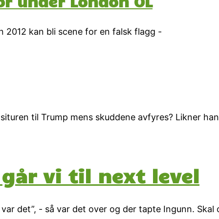
ror under London OL
 2012 kan bli scene for en falsk flagg -
ituren til Trump mens skuddene avfyres? Likner han
går vi til next level
var det”, - så var det over og der tapte Ingunn. Skal 