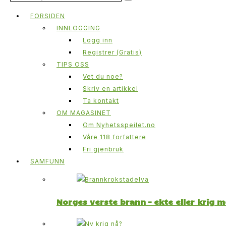
FORSIDEN
INNLOGGING
Logg inn
Registrer (Gratis)
TIPS OSS
Vet du noe?
Skriv en artikkel
Ta kontakt
OM MAGASINET
Om Nyhetsspeilet.no
Våre 118 forfattere
Fri gjenbruk
SAMFUNN
Norges verste brann – ekte eller krig 