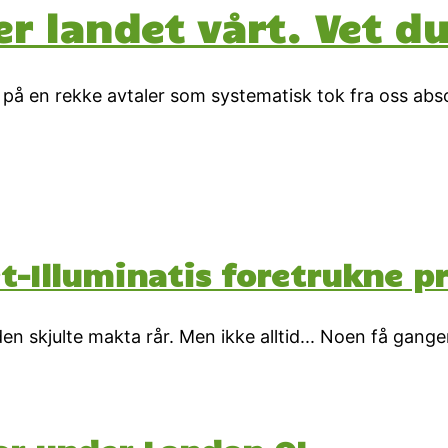
er landet vårt. Vet d
e på en rekke avtaler som systematisk tok fra oss abso
et-Illuminatis foretrukne 
 den skjulte makta rår. Men ikke alltid... Noen få gange