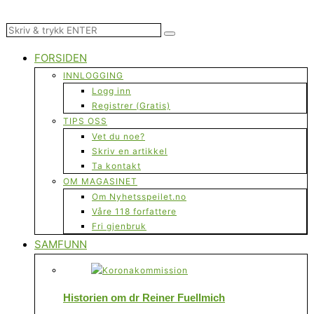
FORSIDEN
INNLOGGING
Logg inn
Registrer (Gratis)
TIPS OSS
Vet du noe?
Skriv en artikkel
Ta kontakt
OM MAGASINET
Om Nyhetsspeilet.no
Våre 118 forfattere
Fri gjenbruk
SAMFUNN
Historien om dr Reiner Fuellmich