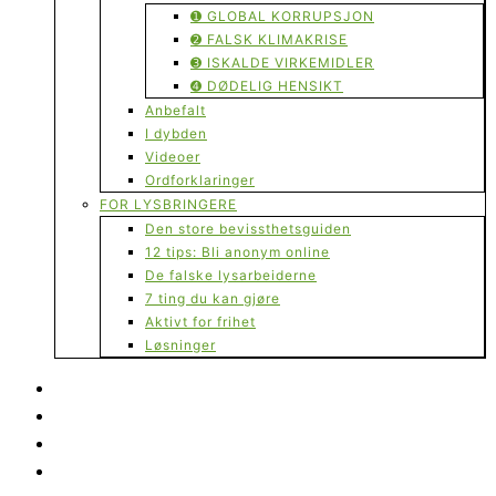
➊ GLOBAL KORRUPSJON
➋ FALSK KLIMAKRISE
➌ ISKALDE VIRKEMIDLER
➍ DØDELIG HENSIKT
Anbefalt
I dybden
Videoer
Ordforklaringer
FOR LYSBRINGERE
Den store bevissthetsguiden
12 tips: Bli anonym online
De falske lysarbeiderne
7 ting du kan gjøre
Aktivt for frihet
Løsninger