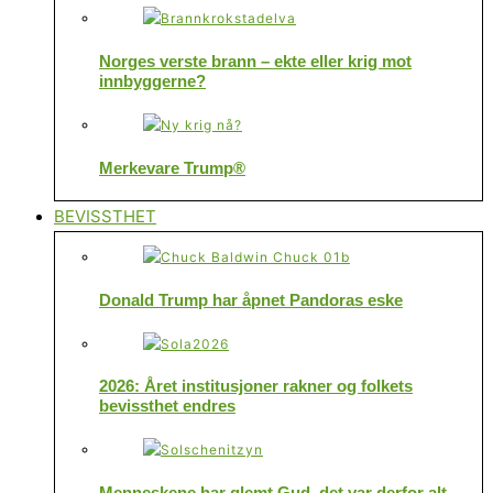
Norges verste brann – ekte eller krig mot
innbyggerne?
Merkevare Trump®
BEVISSTHET
Donald Trump har åpnet Pandoras eske
2026: Året institusjoner rakner og folkets
bevissthet endres
Menneskene har glemt Gud, det var derfor alt