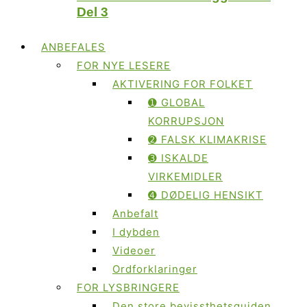
Del 3
ANBEFALES
FOR NYE LESERE
AKTIVERING FOR FOLKET
➊ GLOBAL
KORRUPSJON
➋ FALSK KLIMAKRISE
➌ ISKALDE
VIRKEMIDLER
➍ DØDELIG HENSIKT
Anbefalt
I dybden
Videoer
Ordforklaringer
FOR LYSBRINGERE
Den store bevissthetsguiden