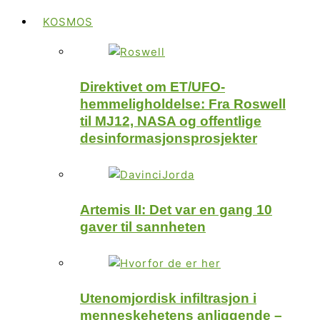
KOSMOS
Direktivet om ET/UFO-
hemmeligholdelse: Fra Roswell
til MJ12, NASA og offentlige
desinformasjonsprosjekter
Artemis II: Det var en gang 10
gaver til sannheten
Utenomjordisk infiltrasjon i
menneskehetens anliggende –