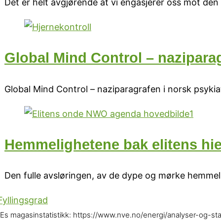
Det er helt avgjørende at vi engasjerer oss mot den
Global Mind Control – naziparag
Global Mind Control – naziparagrafen i norsk psykiat
Hemmelighetene bak elitens hi
Den fulle avsløringen, av de dype og mørke hemmelig
Es magasinstatistikk: https://www.nve.no/energi/analyser-og-stat