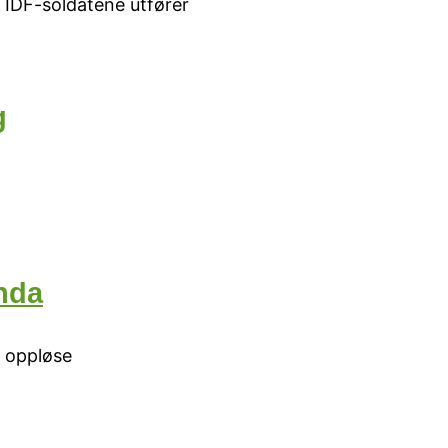
e IDF-soldatene utfører
g
nda
å oppløse