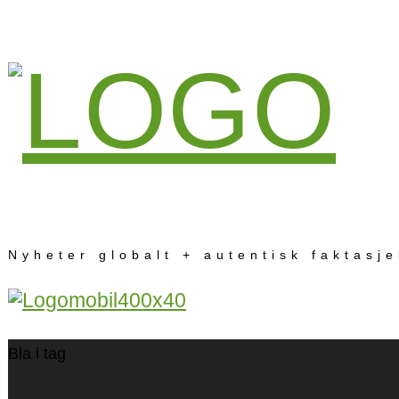
Nyheter globalt + autentisk faktasj
Bla i tag