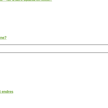
rne?
t endres