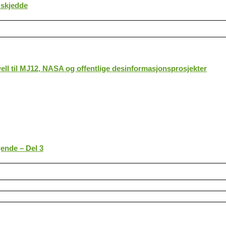
 skjedde
ll til MJ12, NASA og offentlige desinformasjonsprosjekter
gende – Del 3