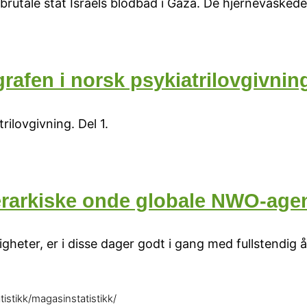
 brutale stat Israels blodbad i Gaza. De hjernevasked
rafen i norsk psykiatrilovgivnin
rilovgivning. Del 1.
erarkiske onde globale NWO-age
heter, er i disse dager godt i gang med fullstendig 
istikk/magasinstatistikk/