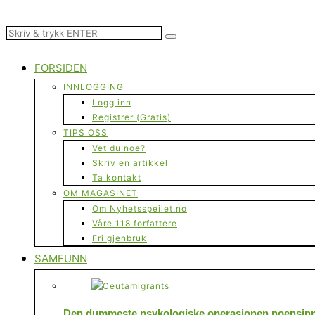
FORSIDEN
INNLOGGING
Logg inn
Registrer (Gratis)
TIPS OSS
Vet du noe?
Skriv en artikkel
Ta kontakt
OM MAGASINET
Om Nyhetsspeilet.no
Våre 118 forfattere
Fri gjenbruk
SAMFUNN
Den dummeste psykologiske operasjonen noensinne 