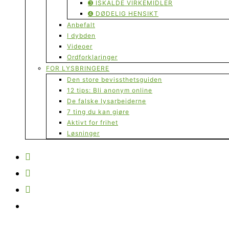
➌ ISKALDE VIRKEMIDLER
➍ DØDELIG HENSIKT
Anbefalt
I dybden
Videoer
Ordforklaringer
FOR LYSBRINGERE
Den store bevissthetsguiden
12 tips: Bli anonym online
De falske lysarbeiderne
7 ting du kan gjøre
Aktivt for frihet
Løsninger