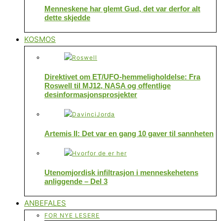
Menneskene har glemt Gud, det var derfor alt
dette skjedde
KOSMOS
Direktivet om ET/UFO-hemmeligholdelse: Fra
Roswell til MJ12, NASA og offentlige
desinformasjonsprosjekter
Artemis II: Det var en gang 10 gaver til sannheten
Utenomjordisk infiltrasjon i menneskehetens
anliggende – Del 3
ANBEFALES
FOR NYE LESERE