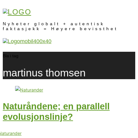
Nyheter globalt + autentisk
faktasjekk = Høyere bevissthet
Bla i tag
martinus thomsen
Naturåndene; en parallell
evolusjonslinje?