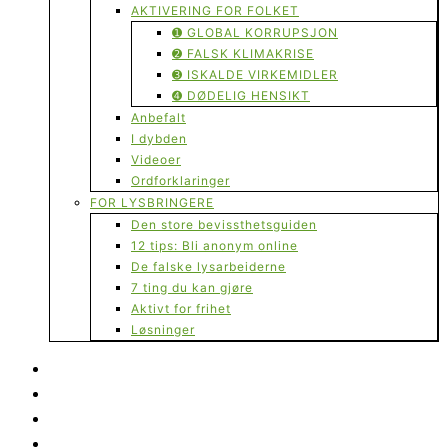
AKTIVERING FOR FOLKET
➊ GLOBAL KORRUPSJON
➋ FALSK KLIMAKRISE
➌ ISKALDE VIRKEMIDLER
➍ DØDELIG HENSIKT
Anbefalt
I dybden
Videoer
Ordforklaringer
FOR LYSBRINGERE
Den store bevissthetsguiden
12 tips: Bli anonym online
De falske lysarbeiderne
7 ting du kan gjøre
Aktivt for frihet
Løsninger