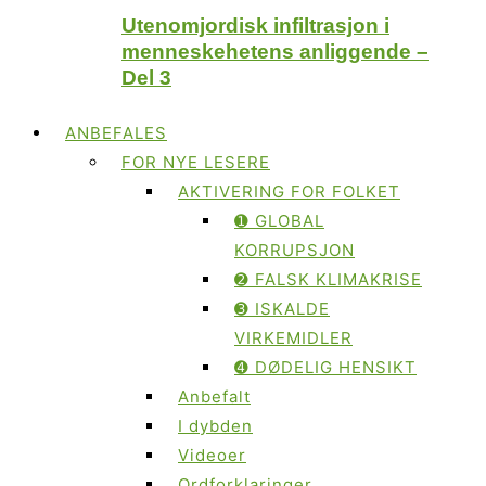
Utenomjordisk infiltrasjon i
menneskehetens anliggende –
Del 3
ANBEFALES
FOR NYE LESERE
AKTIVERING FOR FOLKET
➊ GLOBAL
KORRUPSJON
➋ FALSK KLIMAKRISE
➌ ISKALDE
VIRKEMIDLER
➍ DØDELIG HENSIKT
Anbefalt
I dybden
Videoer
Ordforklaringer