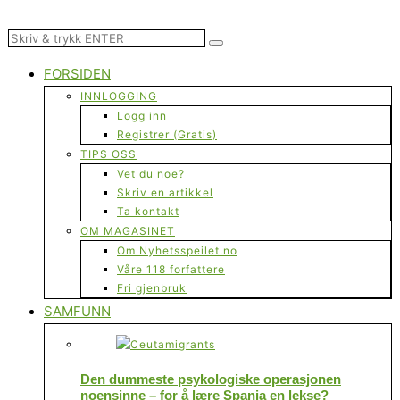
FORSIDEN
INNLOGGING
Logg inn
Registrer (Gratis)
TIPS OSS
Vet du noe?
Skriv en artikkel
Ta kontakt
OM MAGASINET
Om Nyhetsspeilet.no
Våre 118 forfattere
Fri gjenbruk
SAMFUNN
Den dummeste psykologiske operasjonen
noensinne – for å lære Spania en lekse?