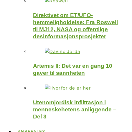
Direktivet om ET/UFO-
hemmeligholdelse: Fra Roswell
til MJ12, NASA og offentlige
desinformasjonsprosjekter
Artemis II: Det var en gang 10
gaver til sannheten
Utenomjordisk infiltrasjon i
menneskehetens anliggende –
Del 3
ANBEFALES