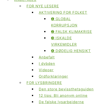
FOR NYE LESERE
AKTIVERING FOR FOLKET
➊ GLOBAL
KORRUPSJON
➋ FALSK KLIMAKRISE
➌ ISKALDE
VIRKEMIDLER
➍ DØDELIG HENSIKT
Anbefalt
I dybden
Videoer
Ordforklaringer
FOR LYSBRINGERE
Den store bevissthetsguiden
12 tips: Bli anonym online
De falske lysarbeiderne