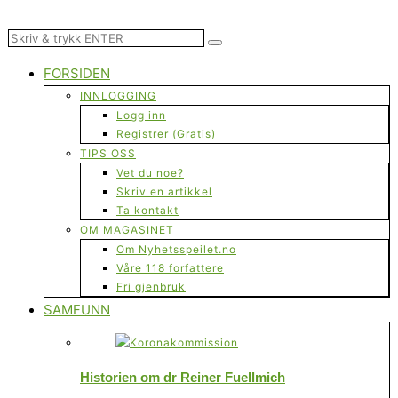
FORSIDEN
INNLOGGING
Logg inn
Registrer (Gratis)
TIPS OSS
Vet du noe?
Skriv en artikkel
Ta kontakt
OM MAGASINET
Om Nyhetsspeilet.no
Våre 118 forfattere
Fri gjenbruk
SAMFUNN
Historien om dr Reiner Fuellmich