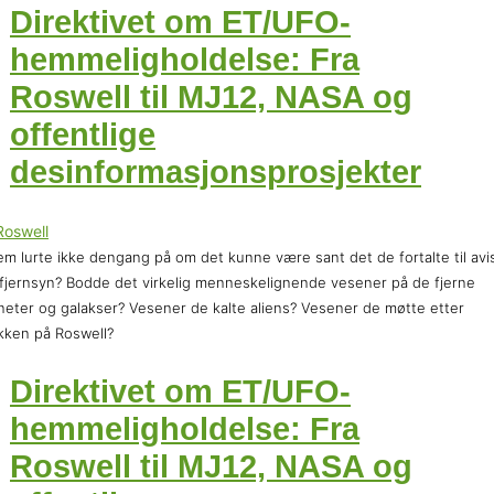
Direktivet om ET/UFO-
hemmeligholdelse: Fra
Roswell til MJ12, NASA og
offentlige
desinformasjonsprosjekter
m lurte ikke dengang på om det kunne være sant det de fortalte til avi
fjernsyn? Bodde det virkelig menneskelignende vesener på de fjerne
neter og galakser? Vesener de kalte aliens? Vesener de møtte etter
kken på Roswell?
Direktivet om ET/UFO-
hemmeligholdelse: Fra
Roswell til MJ12, NASA og