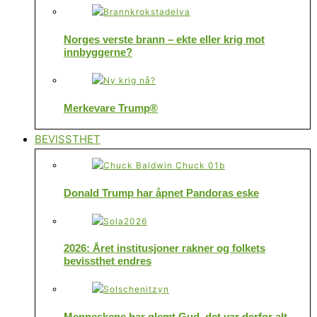
Norges verste brann – ekte eller krig mot
innbyggerne?
Merkevare Trump®
BEVISSTHET
Donald Trump har åpnet Pandoras eske
2026: Året institusjoner rakner og folkets
bevissthet endres
Menneskene har glemt Gud, det var derfor alt