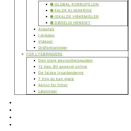
➊ GLOBAL KORRUPSJON
➋ FALSK KLIMAKRISE
➌ ISKALDE VIRKEMIDLER
➍ DØDELIG HENSIKT
Anbefalt
I dybden
Videoer
Ordforklaringer
FOR LYSBRINGERE
Den store bevissthetsguiden
12 tips: Bli anonym online
De falske lysarbeiderne
7 ting du kan gjøre
Aktivt for frihet
Løsninger