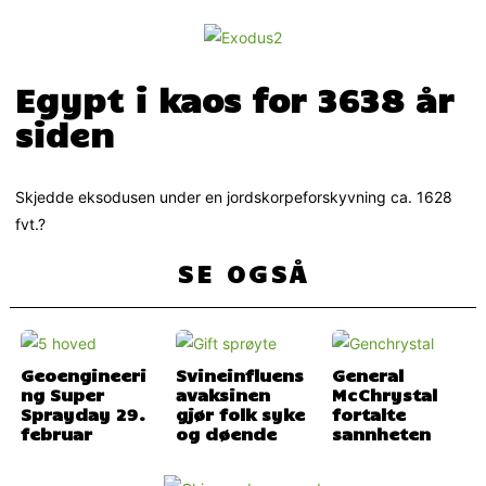
Egypt i kaos for 3638 år
siden
Skjedde eksodusen under en jordskorpeforskyvning ca. 1628
fvt.?
SE OGSÅ
Geoengineeri
Svineinfluens
General
ng Super
avaksinen
McChrystal
Sprayday 29.
gjør folk syke
fortalte
februar
og døende
sannheten