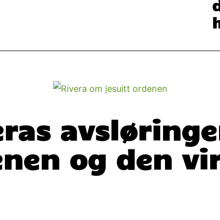
eras avsløring
enen og den vi