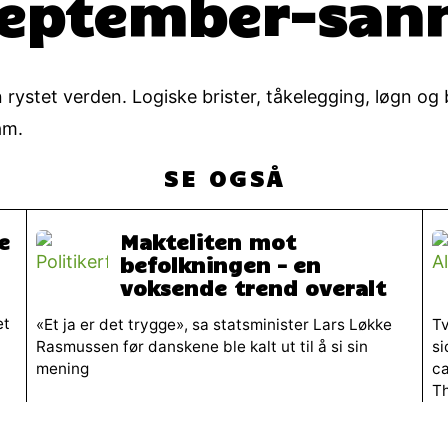
 september-san
n rystet verden. Logiske brister, tåkelegging, løgn o
am.
SE OGSÅ
e
Makteliten mot
befolkningen – en
voksende trend overalt
et
«Et ja er det trygge», sa statsminister Lars Løkke
Tv
Rasmussen før danskene ble kalt ut til å si sin
si
mening
c
Th