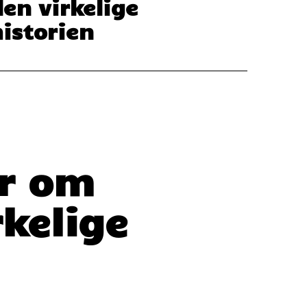
den virkelige
historien
er om
rkelige