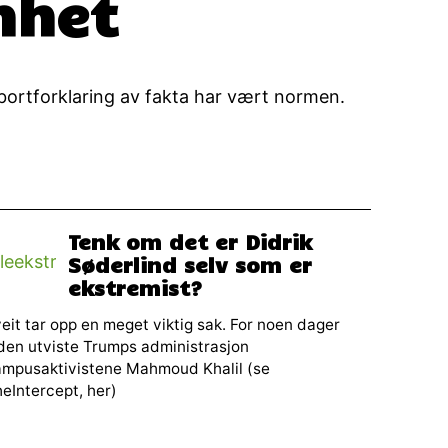
nhet
g bortforklaring av fakta har vært normen.
Tenk om det er Didrik
Søderlind selv som er
ekstremist?
eit tar opp en meget viktig sak. For noen dager
den utviste Trumps administrasjon
ampusaktivistene Mahmoud Khalil (se
eIntercept, her)