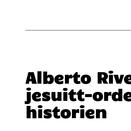
Alberto Riv
jesuitt-ord
historien