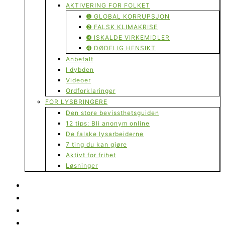
AKTIVERING FOR FOLKET
➊ GLOBAL KORRUPSJON
➋ FALSK KLIMAKRISE
➌ ISKALDE VIRKEMIDLER
➍ DØDELIG HENSIKT
Anbefalt
I dybden
Videoer
Ordforklaringer
FOR LYSBRINGERE
Den store bevissthetsguiden
12 tips: Bli anonym online
De falske lysarbeiderne
7 ting du kan gjøre
Aktivt for frihet
Løsninger