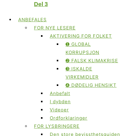
Del 3
ANBEFALES
FOR NYE LESERE
AKTIVERING FOR FOLKET
➊ GLOBAL
KORRUPSJON
➋ FALSK KLIMAKRISE
➌ ISKALDE
VIRKEMIDLER
➍ DØDELIG HENSIKT
Anbefalt
I dybden
Videoer
Ordforklaringer
FOR LYSBRINGERE
Den store bevissthetsguiden