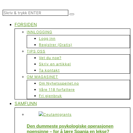
FORSIDEN
INNLOGGING
Logg inn
Registrer (Gratis)
TIPS OSS
Vet du noe?
Skriv en artikkel
Ta kontakt
OM MAGASINET
Om Nyhetsspeilet.no
Våre 118 forfattere
Fri gjenbruk
SAMFUNN
Den dummeste psykologiske operasjonen
noensinne – for å lære Spania en lekse?