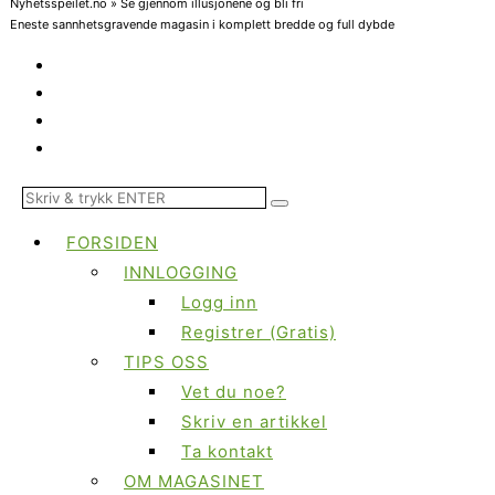
Nyhetsspeilet.no » Se gjennom illusjonene og bli fri
Eneste sannhetsgravende magasin i komplett bredde og full dybde
FORSIDEN
INNLOGGING
Logg inn
Registrer (Gratis)
TIPS OSS
Vet du noe?
Skriv en artikkel
Ta kontakt
OM MAGASINET