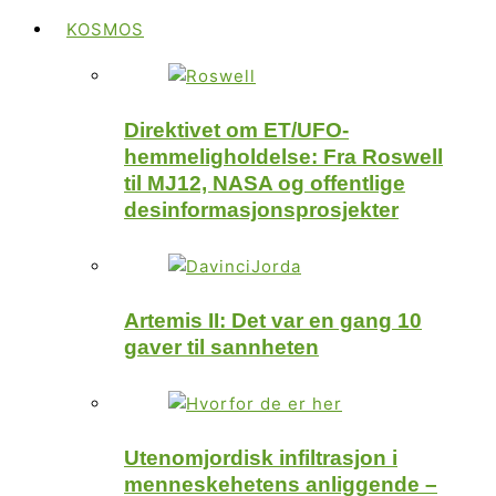
KOSMOS
Direktivet om ET/UFO-
hemmeligholdelse: Fra Roswell
til MJ12, NASA og offentlige
desinformasjonsprosjekter
Artemis II: Det var en gang 10
gaver til sannheten
Utenomjordisk infiltrasjon i
menneskehetens anliggende –