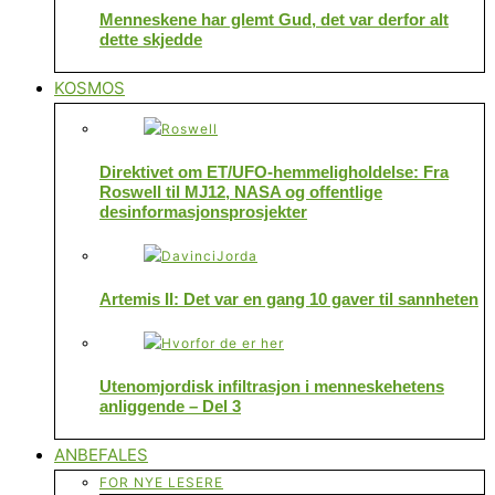
Menneskene har glemt Gud, det var derfor alt
dette skjedde
KOSMOS
Direktivet om ET/UFO-hemmeligholdelse: Fra
Roswell til MJ12, NASA og offentlige
desinformasjonsprosjekter
Artemis II: Det var en gang 10 gaver til sannheten
Utenomjordisk infiltrasjon i menneskehetens
anliggende – Del 3
ANBEFALES
FOR NYE LESERE