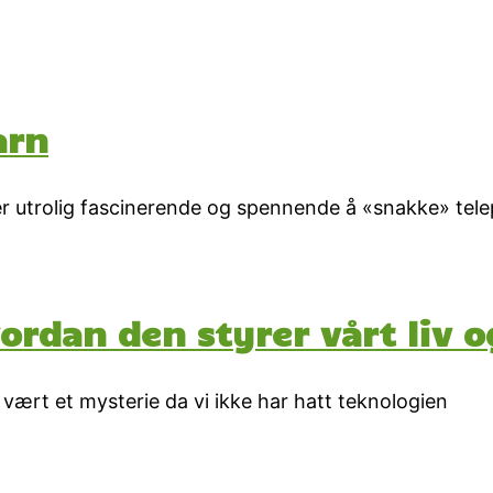
arn
et er utrolig fascinerende og spennende å «snakke» te
vordan den styrer vårt liv o
d vært et mysterie da vi ikke har hatt teknologien