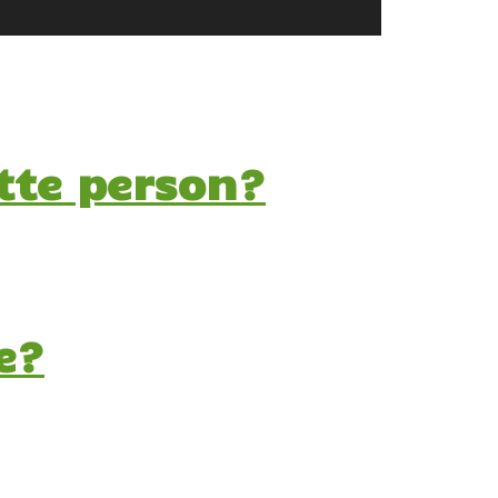
tte person?
e?