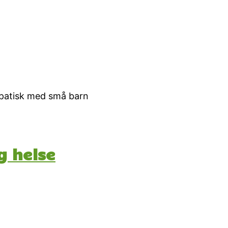
lepatisk med små barn
g helse