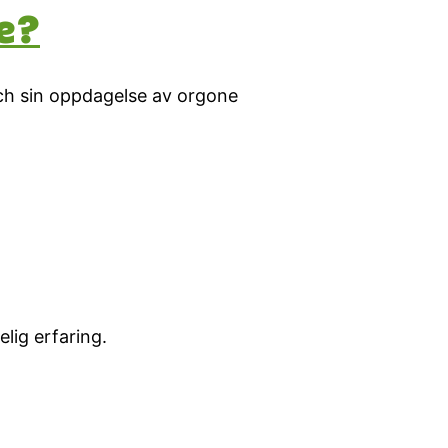
e?
eich sin oppdagelse av orgone
lig erfaring.