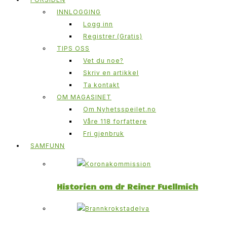
INNLOGGING
Logg inn
Registrer (Gratis)
TIPS OSS
Vet du noe?
Skriv en artikkel
Ta kontakt
OM MAGASINET
Om Nyhetsspeilet.no
Våre 118 forfattere
Fri gjenbruk
SAMFUNN
Historien om dr Reiner Fuellmich