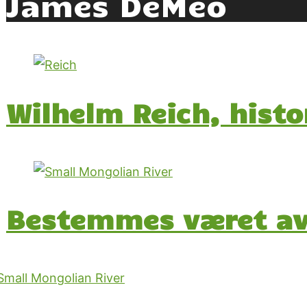
James DeMeo
Wilhelm Reich, hist
Bestemmes været a