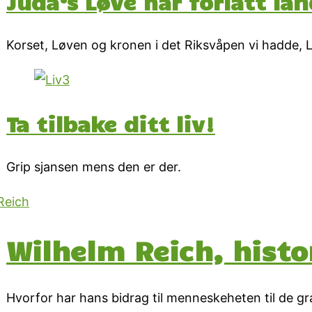
Juda’s Løve har forlatt la
Korset, Løven og kronen i det Riksvåpen vi hadde, L
Ta tilbake ditt liv!
Grip sjansen mens den er der.
Wilhelm Reich, hist
Hvorfor har hans bidrag til menneskeheten til de gra