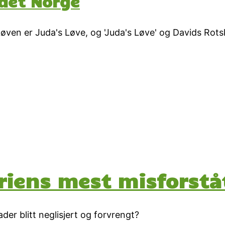
ndet Norge
øven er Juda's Løve, og 'Juda's Løve' og Davids Rots
oriens mest misforstå
der blitt neglisjert og forvrengt?