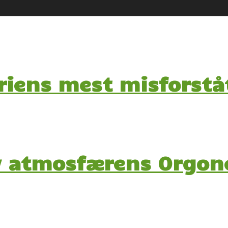
oriens mest misforstå
v atmosfærens Orgon