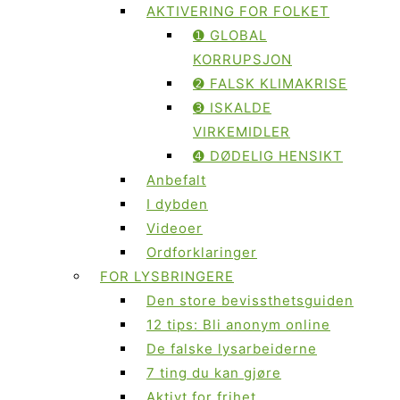
AKTIVERING FOR FOLKET
➊ GLOBAL
KORRUPSJON
➋ FALSK KLIMAKRISE
➌ ISKALDE
VIRKEMIDLER
➍ DØDELIG HENSIKT
Anbefalt
I dybden
Videoer
Ordforklaringer
FOR LYSBRINGERE
Den store bevissthetsguiden
12 tips: Bli anonym online
De falske lysarbeiderne
7 ting du kan gjøre
Aktivt for frihet