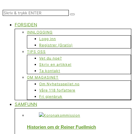
FORSIDEN
INNLOGGING
Logg inn
Registrer (Gratis)
TIPS OSS
Vet du noe?
Skriv en artikkel
Ta kontakt
OM MAGASINET
Om Nyhetsspeilet.no
Våre 118 forfattere
Fri gjenbruk
SAMFUNN
Historien om dr Reiner Fuellmich