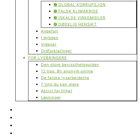
➊ GLOBAL KORRUPSJON
➋ FALSK KLIMAKRISE
➌ ISKALDE VIRKEMIDLER
➍ DØDELIG HENSIKT
Anbefalt
I dybden
Videoer
Ordforklaringer
FOR LYSBRINGERE
Den store bevissthetsguiden
12 tips: Bli anonym online
De falske lysarbeiderne
7 ting du kan gjøre
Aktivt for frihet
Løsninger