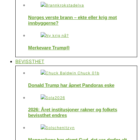
Norges verste brann – ekte eller krig mot
innbyggerne?
Merkevare Trump®
BEVISSTHET
Donald Trump har åpnet Pandoras eske
2026: Året institusjoner rakner og folkets
bevissthet endres
Menneskene har glemt Gud, det var derfor alt