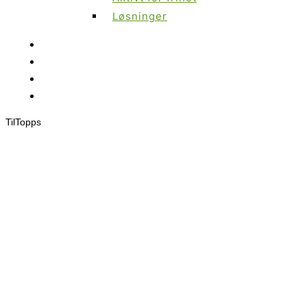
Løsninger
Til
Topps