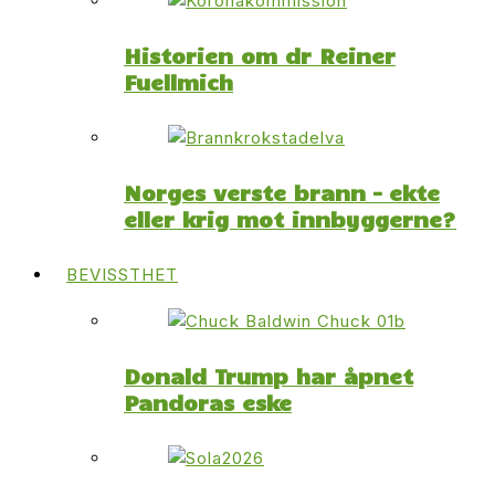
Historien om dr Reiner
Fuellmich
Norges verste brann – ekte
eller krig mot innbyggerne?
BEVISSTHET
Donald Trump har åpnet
Pandoras eske