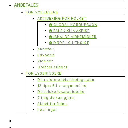
ANBEFALES
FOR NYE LESERE
AKTIVERING FOR FOLKET
➊ GLOBAL KORRUPSJON
➋ FALSK KLIMAKRISE
➌ ISKALDE VIRKEMIDLER
➍ DØDELIG HENSIKT
Anbefalt
I dybden
Videoer
Ordforklaringer
FOR LYSBRINGERE
Den store bevissthetsguiden
12 tips: Bli anonym online
De falske lysarbeiderne
7 ting du kan gjøre
Aktivt for frihet
Løsninger