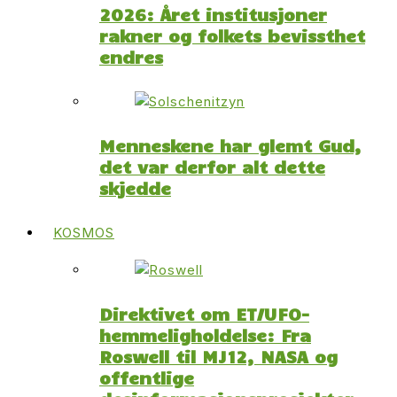
2026: Året institusjoner
rakner og folkets bevissthet
endres
Menneskene har glemt Gud,
det var derfor alt dette
skjedde
KOSMOS
Direktivet om ET/UFO-
hemmeligholdelse: Fra
Roswell til MJ12, NASA og
offentlige