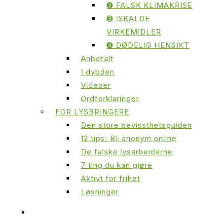
➋ FALSK KLIMAKRISE
➌ ISKALDE
VIRKEMIDLER
➍ DØDELIG HENSIKT
Anbefalt
I dybden
Videoer
Ordforklaringer
FOR LYSBRINGERE
Den store bevissthetsguiden
12 tips: Bli anonym online
De falske lysarbeiderne
7 ting du kan gjøre
Aktivt for frihet
Løsninger