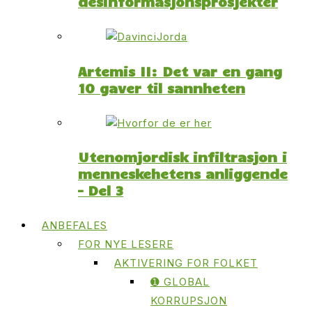
desinformasjonsprosjekter
Artemis II: Det var en gang
10 gaver til sannheten
Utenomjordisk infiltrasjon i
menneskehetens anliggende
– Del 3
ANBEFALES
FOR NYE LESERE
AKTIVERING FOR FOLKET
➊ GLOBAL
KORRUPSJON