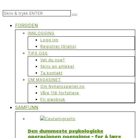
FORSIDEN
INNLOGGING
Logg inn
Registrer (Gratis)
TIPS OSS
Vet du noe?
Skriv en artikkel
Ta kontakt
OM MAGASINET
Om Nyhetsspeilet.no
Våre 118 forfattere
Fri gjenbruk
SAMFUNN
Den dummeste psykologiske
operasjonen noensinne – for å lære