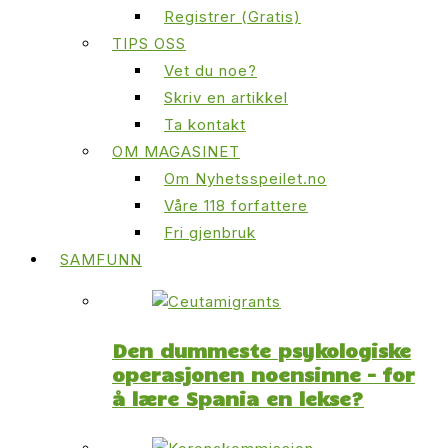
Registrer (Gratis)
TIPS OSS
Vet du noe?
Skriv en artikkel
Ta kontakt
OM MAGASINET
Om Nyhetsspeilet.no
Våre 118 forfattere
Fri gjenbruk
SAMFUNN
Den dummeste psykologiske
operasjonen noensinne – for
å lære Spania en lekse?