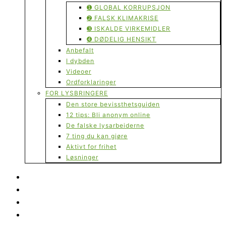
➊ GLOBAL KORRUPSJON
➋ FALSK KLIMAKRISE
➌ ISKALDE VIRKEMIDLER
➍ DØDELIG HENSIKT
Anbefalt
I dybden
Videoer
Ordforklaringer
FOR LYSBRINGERE
Den store bevissthetsguiden
12 tips: Bli anonym online
De falske lysarbeiderne
7 ting du kan gjøre
Aktivt for frihet
Løsninger