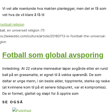
Vi vet alle noenlunde hva makten planlegger, men det er få som
vet hva de vil klare å få til
ball, en universell religion (?):
ps://www.bbc.com/culture/article/20180713-is-football-the-universal-
igion
Fotball som global avsporing
Innledning: At 22 voksne mennesker løper avgårde etter en rund
ball på en grassmatte, er egnet til å vekke spørsmål. De som
deltar er unge menn, i sin beste alder, topptrente, sterke og raske
(at kvinnene kom til på et senere tidspunkt, var et kompromiss).
De er formet, glattet og støpt for å opptre som
SE OGSÅ