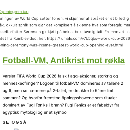
ningen av World Cup setter tonen, vi skjønner at språket er et billedlig
åk, okkult språk som gjør det komplisert å skjønne hva som foregår, me
ikkelforfatter Sørensen gir kjøtt på beina, bokstavelig talt. Fremhevet bi
tet fra Rumblevideo, her: https://rumble.com/v7b5qbs--world-cup-2026
ning-ceremony-was-insane-greatest-world-cup-opening-ever.html
Fotball-VM, Antikrist mot røkla
Varsler FIFA World Cup 2026 falsk flagg-aksjoner, storkrig og
menneskeofringer? Logoen til fotball-VM domineres av tallene 2
og 6, men se nærmere på 2-tallet, er det ikke to 6´ere limt
sammen? Og hvorfor fremstod åpningsshowene som ritualer
dominert av Fugl Føniks i brann? Fugl Føniks er et fabeldyr fra
egyptisk mytologi og er et symbol
SE OGSÅ