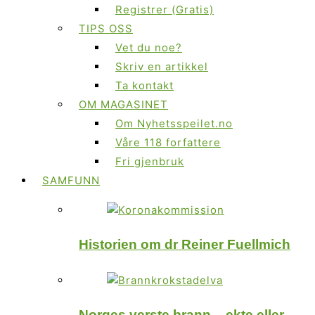
Registrer (Gratis)
TIPS OSS
Vet du noe?
Skriv en artikkel
Ta kontakt
OM MAGASINET
Om Nyhetsspeilet.no
Våre 118 forfattere
Fri gjenbruk
SAMFUNN
Historien om dr Reiner Fuellmich
Norges verste brann – ekte eller