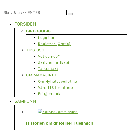
FORSIDEN
INNLOGGING
Logg inn
Registrer (Gratis)
TIPS OSS
Vet du noe?
Skriv en artikkel
Ta kontakt
OM MAGASINET
Om Nyhetsspeilet.no
Våre 118 forfattere
Fri gjenbruk
SAMFUNN
Historien om dr Reiner Fuellmich