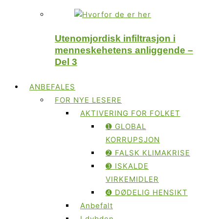
Utenomjordisk infiltrasjon i
menneskehetens anliggende –
Del 3
ANBEFALES
FOR NYE LESERE
AKTIVERING FOR FOLKET
➊ GLOBAL
KORRUPSJON
➋ FALSK KLIMAKRISE
➌ ISKALDE
VIRKEMIDLER
➍ DØDELIG HENSIKT
Anbefalt
I dybden