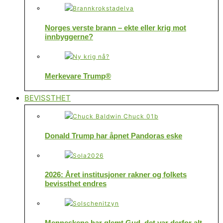
Norges verste brann – ekte eller krig mot
innbyggerne?
Merkevare Trump®
BEVISSTHET
Donald Trump har åpnet Pandoras eske
2026: Året institusjoner rakner og folkets
bevissthet endres
Menneskene har glemt Gud, det var derfor alt