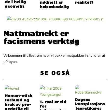
de i hellig
nødnett er
realitet?
geometri
helseskadelig
Nattmatnekt er
facismens verktøy
Velkommen til Lillestrøm hvor vi pakker matpakker før vi drar ut
på byen.
SE OGSÅ
Human-etisk
Dagens
Forbund og
1. mai er tid
konspirasjons
bruk av pro-
for
teoretikere:
pedofile til