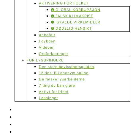
AKTIVERING FOR FOLKET
➊ GLOBAL KORRUPSJON
➋ FALSK KLIMAKRISE
➌ ISKALDE VIRKEMIDLER
➍ DØDELIG HENSIKT
Anbefalt
I dybden
Videoer
Ordforklaringer
FOR LYSBRINGERE
Den store bevissthetsguiden
12 tips: Bli anonym online
De falske lysarbeiderne
7 ting du kan gjøre
Aktivt for frihet
Løsninger