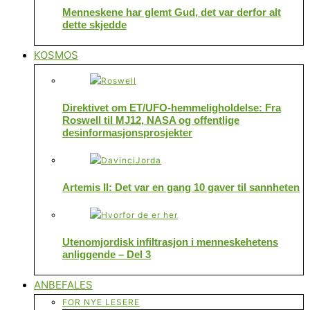
Menneskene har glemt Gud, det var derfor alt
dette skjedde
KOSMOS
Direktivet om ET/UFO-hemmeligholdelse: Fra
Roswell til MJ12, NASA og offentlige
desinformasjonsprosjekter
Artemis II: Det var en gang 10 gaver til sannheten
Utenomjordisk infiltrasjon i menneskehetens
anliggende – Del 3
ANBEFALES
FOR NYE LESERE