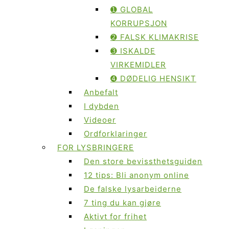
➊ GLOBAL
KORRUPSJON
➋ FALSK KLIMAKRISE
➌ ISKALDE
VIRKEMIDLER
➍ DØDELIG HENSIKT
Anbefalt
I dybden
Videoer
Ordforklaringer
FOR LYSBRINGERE
Den store bevissthetsguiden
12 tips: Bli anonym online
De falske lysarbeiderne
7 ting du kan gjøre
Aktivt for frihet