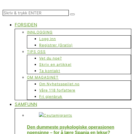
FORSIDEN
INNLOGGING
Logg inn
Registrer (Gratis)
TIPS OSS
Vet du noe?
Skriv en artikkel
Ta kontakt
OM MAGASINET
Om Nyhetsspeilet.no
Våre 118 forfattere
Fri gjenbruk
SAMFUNN
Den dummeste psykologiske operasjonen
noensinne – for å lære Spania en lekse?