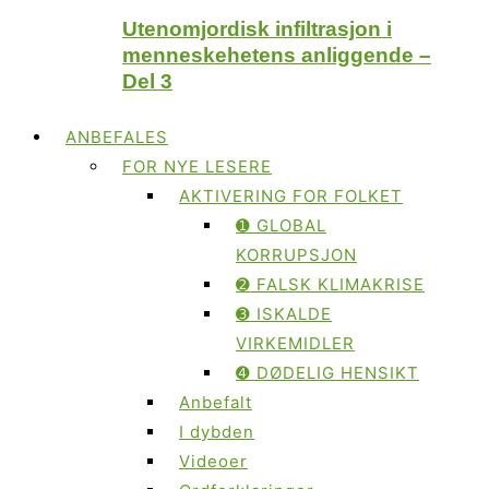
Utenomjordisk infiltrasjon i
menneskehetens anliggende –
Del 3
ANBEFALES
FOR NYE LESERE
AKTIVERING FOR FOLKET
➊ GLOBAL
KORRUPSJON
➋ FALSK KLIMAKRISE
➌ ISKALDE
VIRKEMIDLER
➍ DØDELIG HENSIKT
Anbefalt
I dybden
Videoer