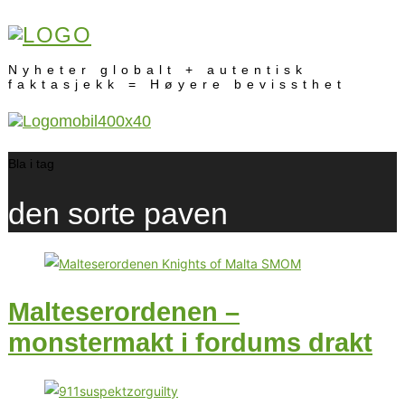
Nyheter globalt + autentisk
faktasjekk = Høyere bevissthet
Bla i tag
den sorte paven
Malteserordenen –
monstermakt i fordums drakt