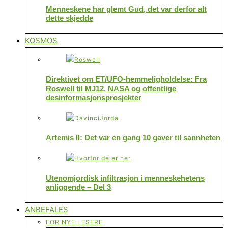
Menneskene har glemt Gud, det var derfor alt
dette skjedde
KOSMOS
Direktivet om ET/UFO-hemmeligholdelse: Fra
Roswell til MJ12, NASA og offentlige
desinformasjonsprosjekter
Artemis II: Det var en gang 10 gaver til sannheten
Utenomjordisk infiltrasjon i menneskehetens
anliggende – Del 3
ANBEFALES
FOR NYE LESERE