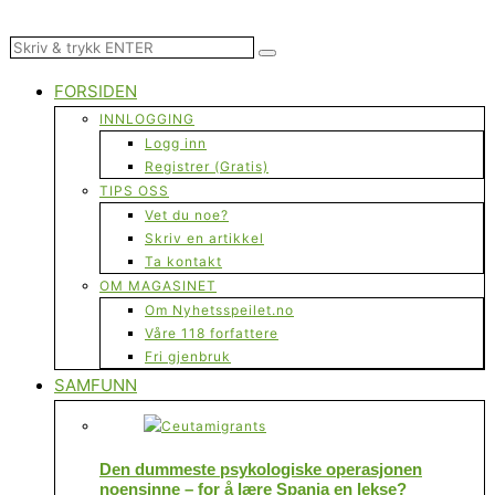
FORSIDEN
INNLOGGING
Logg inn
Registrer (Gratis)
TIPS OSS
Vet du noe?
Skriv en artikkel
Ta kontakt
OM MAGASINET
Om Nyhetsspeilet.no
Våre 118 forfattere
Fri gjenbruk
SAMFUNN
Den dummeste psykologiske operasjonen
noensinne – for å lære Spania en lekse?