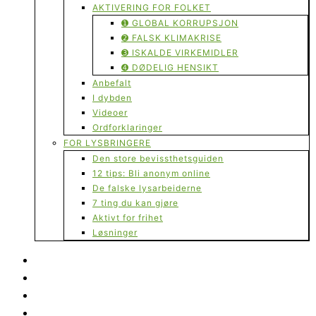
AKTIVERING FOR FOLKET
➊ GLOBAL KORRUPSJON
➋ FALSK KLIMAKRISE
➌ ISKALDE VIRKEMIDLER
➍ DØDELIG HENSIKT
Anbefalt
I dybden
Videoer
Ordforklaringer
FOR LYSBRINGERE
Den store bevissthetsguiden
12 tips: Bli anonym online
De falske lysarbeiderne
7 ting du kan gjøre
Aktivt for frihet
Løsninger