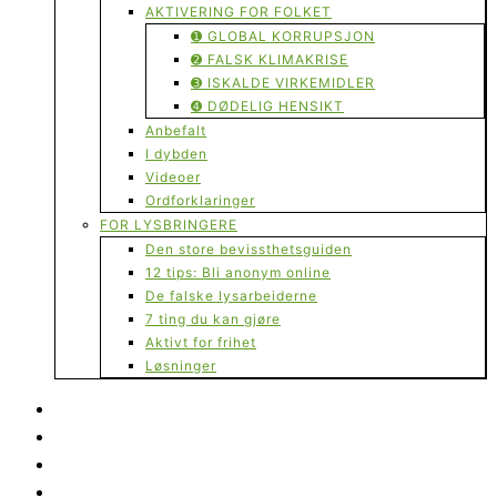
AKTIVERING FOR FOLKET
➊ GLOBAL KORRUPSJON
➋ FALSK KLIMAKRISE
➌ ISKALDE VIRKEMIDLER
➍ DØDELIG HENSIKT
Anbefalt
I dybden
Videoer
Ordforklaringer
FOR LYSBRINGERE
Den store bevissthetsguiden
12 tips: Bli anonym online
De falske lysarbeiderne
7 ting du kan gjøre
Aktivt for frihet
Løsninger