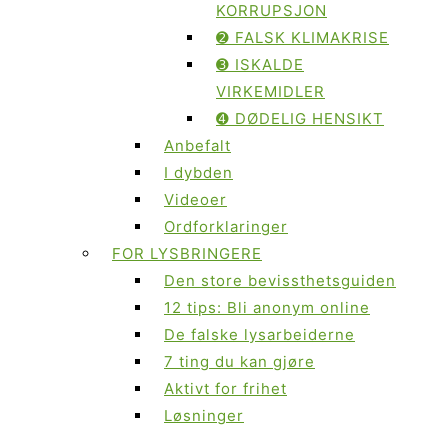
KORRUPSJON
➋ FALSK KLIMAKRISE
➌ ISKALDE
VIRKEMIDLER
➍ DØDELIG HENSIKT
Anbefalt
I dybden
Videoer
Ordforklaringer
FOR LYSBRINGERE
Den store bevissthetsguiden
12 tips: Bli anonym online
De falske lysarbeiderne
7 ting du kan gjøre
Aktivt for frihet
Løsninger