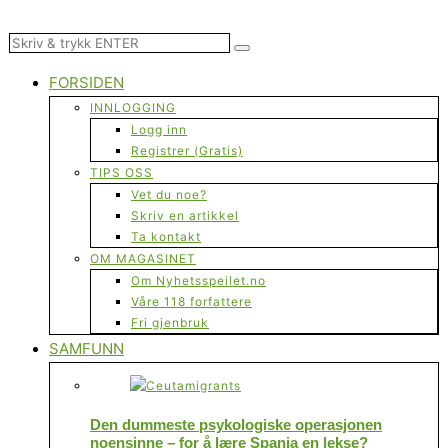
FORSIDEN
INNLOGGING
Logg inn
Registrer (Gratis)
TIPS OSS
Vet du noe?
Skriv en artikkel
Ta kontakt
OM MAGASINET
Om Nyhetsspeilet.no
Våre 118 forfattere
Fri gjenbruk
SAMFUNN
Den dummeste psykologiske operasjonen
noensinne – for å lære Spania en lekse?