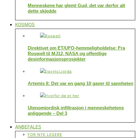
Menneskene har glemt Gud, det var derfor alt
dette skjedde
KOSMOS
Direktivet om ET/UFO-hemmeligholdelse: Fra
Roswell til MJ12, NASA og offentlige
desinformasjonsprosjekter
Artemis II: Det var en gang 10 gaver til sannheten
Utenomjordisk infiltrasjon i menneskehetens
anliggende – Del 3
ANBEFALES
FOR NYE LESERE