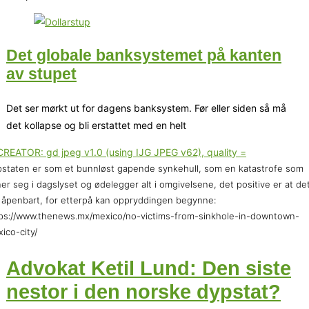
Det globale banksystemet på kanten
av stupet
Det ser mørkt ut for dagens banksystem. Før eller siden så må
det kollapse og bli erstattet med en helt
staten er som et bunnløst gapende synkehull, som en katastrofe som
er seg i dagslyset og ødelegger alt i omgivelsene, det positive er at de
 åpenbart, for etterpå kan oppryddingen begynne:
ps://www.thenews.mx/mexico/no-victims-from-sinkhole-in-downtown-
ico-city/
Advokat Ketil Lund: Den siste
nestor i den norske dypstat?