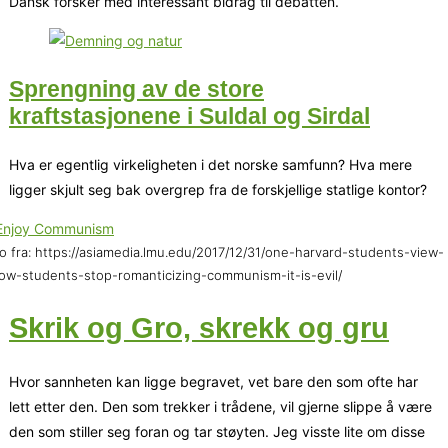
Dansk forsker med interessant bidrag til debatten.
Sprengning av de store
kraftstasjonene i Suldal og Sirdal
Hva er egentlig virkeligheten i det norske samfunn? Hva mere
ligger skjult seg bak overgrep fra de forskjellige statlige kontor?
o fra: https://asiamedia.lmu.edu/2017/12/31/one-harvard-students-view-
low-students-stop-romanticizing-communism-it-is-evil/
Skrik og Gro, skrekk og gru
Hvor sannheten kan ligge begravet, vet bare den som ofte har
lett etter den. Den som trekker i trådene, vil gjerne slippe å være
den som stiller seg foran og tar støyten. Jeg visste lite om disse