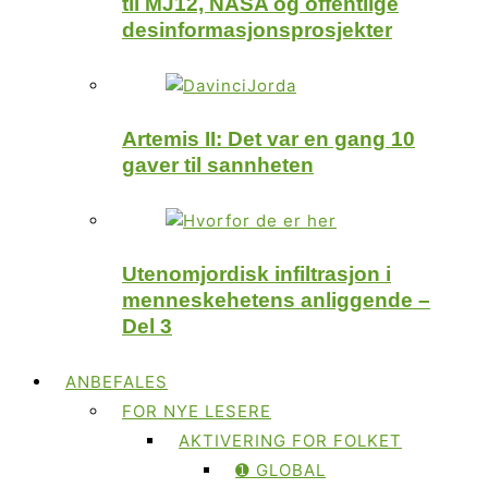
til MJ12, NASA og offentlige
desinformasjonsprosjekter
Artemis II: Det var en gang 10
gaver til sannheten
Utenomjordisk infiltrasjon i
menneskehetens anliggende –
Del 3
ANBEFALES
FOR NYE LESERE
AKTIVERING FOR FOLKET
➊ GLOBAL