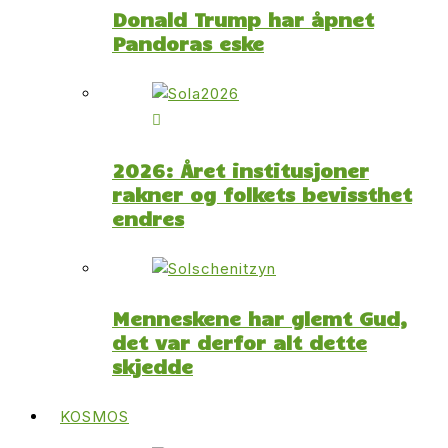
Donald Trump har åpnet
Pandoras eske
2026: Året institusjoner
rakner og folkets bevissthet
endres
Menneskene har glemt Gud,
det var derfor alt dette
skjedde
KOSMOS