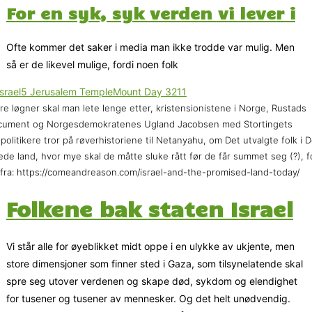
For en syk, syk verden vi lever i
Ofte kommer det saker i media man ikke trodde var mulig. Men
så er de likevel mulige, fordi noen folk
re løgner skal man lete lenge etter, kristensionistene i Norge, Rustads
cument og Norgesdemokratenes Ugland Jacobsen med Stortingets
spolitikere tror på røverhistoriene til Netanyahu, om Det utvalgte folk i D
ede land, hvor mye skal de måtte sluke rått før de får summet seg (?), f
fra: https://comeandreason.com/israel-and-the-promised-land-today/
Folkene bak staten Israel
Vi står alle for øyeblikket midt oppe i en ulykke av ukjente, men
store dimensjoner som finner sted i Gaza, som tilsynelatende skal
spre seg utover verdenen og skape død, sykdom og elendighet
for tusener og tusener av mennesker. Og det helt unødvendig.