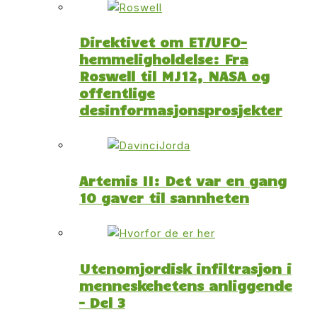
Direktivet om ET/UFO-
hemmeligholdelse: Fra
Roswell til MJ12, NASA og
offentlige
desinformasjonsprosjekter
Artemis II: Det var en gang
10 gaver til sannheten
Utenomjordisk infiltrasjon i
menneskehetens anliggende
– Del 3