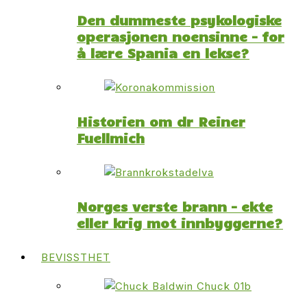
Den dummeste psykologiske
operasjonen noensinne – for
å lære Spania en lekse?
Historien om dr Reiner
Fuellmich
Norges verste brann – ekte
eller krig mot innbyggerne?
BEVISSTHET