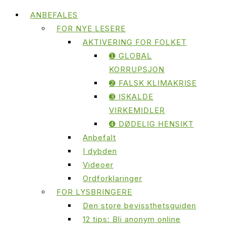
ANBEFALES
FOR NYE LESERE
AKTIVERING FOR FOLKET
➊ GLOBAL
KORRUPSJON
➋ FALSK KLIMAKRISE
➌ ISKALDE
VIRKEMIDLER
➍ DØDELIG HENSIKT
Anbefalt
I dybden
Videoer
Ordforklaringer
FOR LYSBRINGERE
Den store bevissthetsguiden
12 tips: Bli anonym online