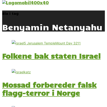
Bla i tag
Benyamin Netanyahu
Folkene bak staten Israel
Mossad forbereder falsk
flagg-terror i Norge