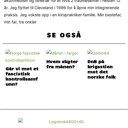
akuttmedisin og direktør for et nivå 2 traumesenter i nesten 12
år. Jeg flyttet til Cleveland i 1996 for å åpne min integrerende
praksis. Jeg vokste opp i en kiropraktiker-familie. Min bestefar,
min far, tre onkler
SE OGSÅ
Hvem skyter
DnB på
fra månen?
krigsstien
Går vi mot et
mot det
fascistisk
norske folk
kontrollsamf
unn?