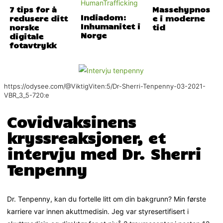
7 tips for å
Massehypnos
Indiadom:
redusere ditt
e i moderne
Inhumanitet i
norske
tid
Norge
digitale
fotavtrykk
https://odysee.com/@ViktigViten:5/Dr-Sherri-Tenpenny-03-2021-
VBR_3_5-720:e
Covidvaksinens
kryssreaksjoner, et
intervju med Dr. Sherri
Tenpenny
Dr. Tenpenny, kan du fortelle litt om din bakgrunn? Min første
karriere var innen akuttmedisin. Jeg var styresertifisert i