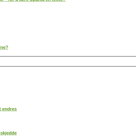
rne?
t endres
 skjedde