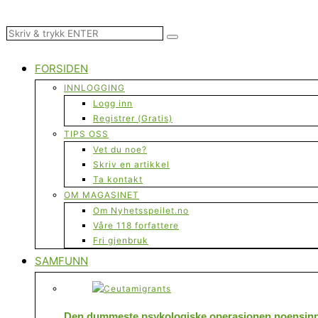
FORSIDEN
INNLOGGING
Logg inn
Registrer (Gratis)
TIPS OSS
Vet du noe?
Skriv en artikkel
Ta kontakt
OM MAGASINET
Om Nyhetsspeilet.no
Våre 118 forfattere
Fri gjenbruk
SAMFUNN
Den dummeste psykologiske operasjonen noensinne 