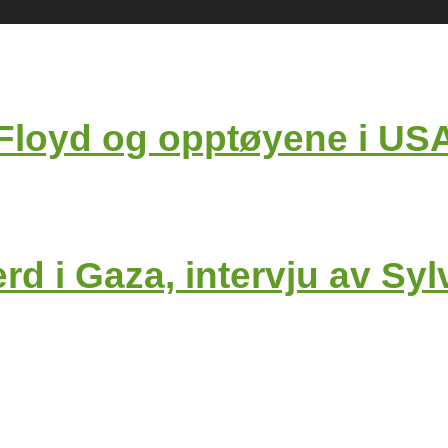
loyd og opptøyene i USA,
erd i Gaza, intervju av Sy