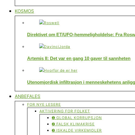
KOSMOS
Direktivet om ET/UFO-hemmeligholdelse: Fra Roswe
Artemis II: Det var en gang 10 gaver til sannheten
Utenomjordisk infiltrasjon i menneskehetens anlig
ANBEFALES
FOR NYE LESERE
AKTIVERING FOR FOLKET
➊ GLOBAL KORRUPSJON
➋ FALSK KLIMAKRISE
➌ ISKALDE VIRKEMIDLER