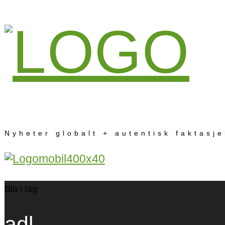
Nyheter globalt + autentisk faktasj
Bla i tag
adl