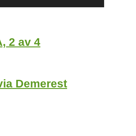
 2 av 4
lvia Demerest