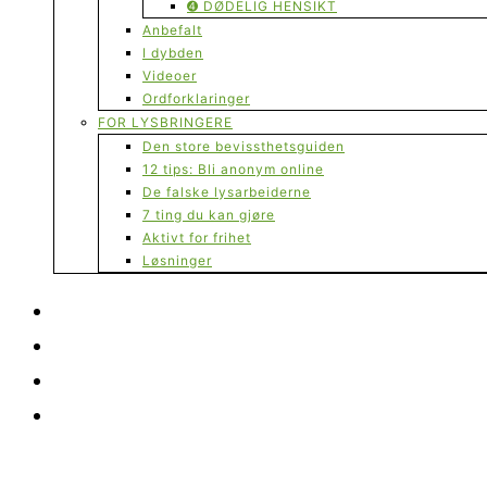
➍ DØDELIG HENSIKT
Anbefalt
I dybden
Videoer
Ordforklaringer
FOR LYSBRINGERE
Den store bevissthetsguiden
12 tips: Bli anonym online
De falske lysarbeiderne
7 ting du kan gjøre
Aktivt for frihet
Løsninger