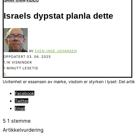
SAMFUNN
/
VIDEO
Israels dypstat planla dette
AV
SVEN-INGE JOHANSEN
OPPDATERT
03. 06. 2025
1.1K VISNINGER
1 MINUTT LESETID
8
Uvitenhet er essensen av mørke, visdom er styrken i lyset: Del arti
Facebook
Twitter
Email
5
1
stemme
Artikkelvurdering