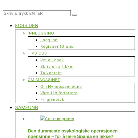
FORSIDEN
INNLOGGING
Logg inn
Registrer (Gratis)
TIPS OSS
Vet du noe?
Skriv en artikkel
Ta kontakt
OM MAGASINET
Om Nyhetsspeilet.no
Våre 118 forfattere
Fri gjenbruk
SAMFUNN
Den dummeste psykologiske operasjonen
noensinne – for å lære Spania en lekse?