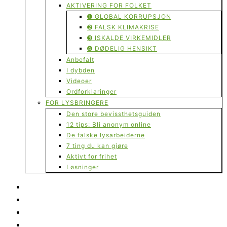
AKTIVERING FOR FOLKET
➊ GLOBAL KORRUPSJON
➋ FALSK KLIMAKRISE
➌ ISKALDE VIRKEMIDLER
➍ DØDELIG HENSIKT
Anbefalt
I dybden
Videoer
Ordforklaringer
FOR LYSBRINGERE
Den store bevissthetsguiden
12 tips: Bli anonym online
De falske lysarbeiderne
7 ting du kan gjøre
Aktivt for frihet
Løsninger