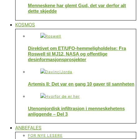
Menneskene har glemt Gud, det var derfor alt
dette skjedde
KOSMOS
Direktivet om ET/UFO-hemmeligholdelse: Fra
Roswell til MJ12, NASA og offentlige
desinformasjonsprosjekter
Artemis II: Det var en gang 10 gaver til sannheten
Utenomjordisk infiltrasjon i menneskehetens
anliggende – Del 3
ANBEFALES
FOR NYE LESERE