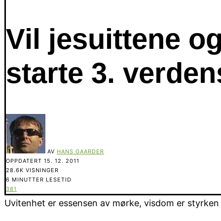
Vil jesuittene o
starte 3. verden
AV
HANS GAARDER
OPPDATERT
15. 12. 2011
28.6K VISNINGER
6 MINUTTER LESETID
381
Uvitenhet er essensen av mørke, visdom er styrken i 