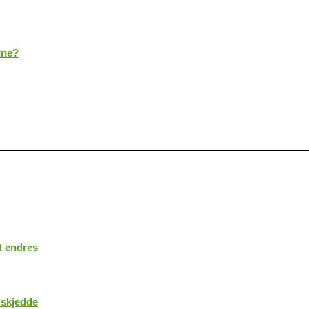
rne?
t endres
 skjedde