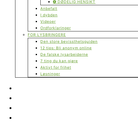
➍ DØDELIG HENSIKT
Anbefalt
I dybden
Videoer
Ordforklaringer
FOR LYSBRINGERE
Den store bevissthetsguiden
12 tips: Bli anonym online
De falske lysarbeiderne
7 ting du kan gjøre
Aktivt for frihet
Løsninger