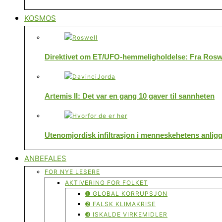
KOSMOS
Direktivet om ET/UFO-hemmeligholdelse: Fra Roswe
Artemis II: Det var en gang 10 gaver til sannheten
Utenomjordisk infiltrasjon i menneskehetens anlig
ANBEFALES
FOR NYE LESERE
AKTIVERING FOR FOLKET
➊ GLOBAL KORRUPSJON
➋ FALSK KLIMAKRISE
➌ ISKALDE VIRKEMIDLER