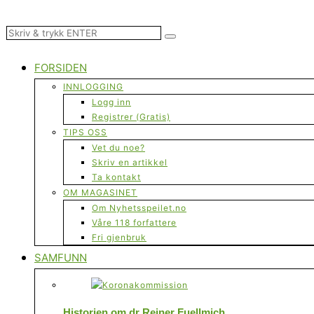
FORSIDEN
INNLOGGING
Logg inn
Registrer (Gratis)
TIPS OSS
Vet du noe?
Skriv en artikkel
Ta kontakt
OM MAGASINET
Om Nyhetsspeilet.no
Våre 118 forfattere
Fri gjenbruk
SAMFUNN
Historien om dr Reiner Fuellmich