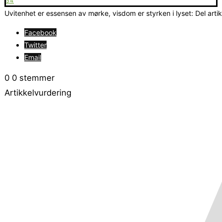
54
Uvitenhet er essensen av mørke, visdom er styrken i lyset: Del arti
Facebook
Twitter
Email
0
0
stemmer
Artikkelvurdering