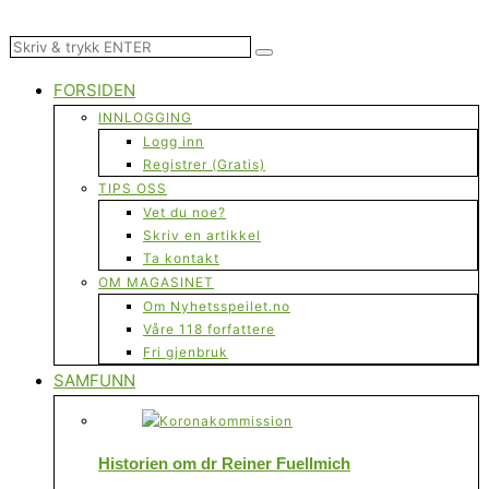
FORSIDEN
INNLOGGING
Logg inn
Registrer (Gratis)
TIPS OSS
Vet du noe?
Skriv en artikkel
Ta kontakt
OM MAGASINET
Om Nyhetsspeilet.no
Våre 118 forfattere
Fri gjenbruk
SAMFUNN
Historien om dr Reiner Fuellmich