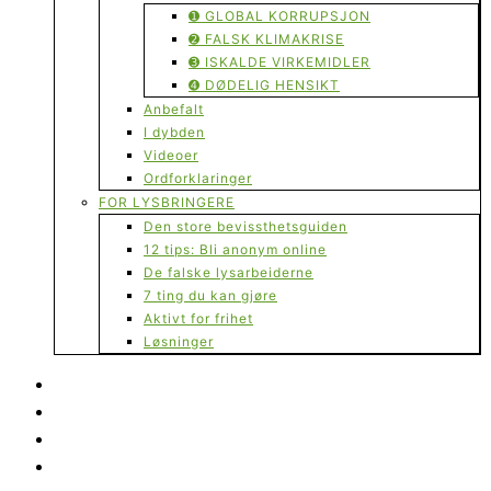
➊ GLOBAL KORRUPSJON
➋ FALSK KLIMAKRISE
➌ ISKALDE VIRKEMIDLER
➍ DØDELIG HENSIKT
Anbefalt
I dybden
Videoer
Ordforklaringer
FOR LYSBRINGERE
Den store bevissthetsguiden
12 tips: Bli anonym online
De falske lysarbeiderne
7 ting du kan gjøre
Aktivt for frihet
Løsninger