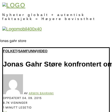
Nyheter globalt + autentisk
faktasjekk = Høyere bevissthet
FOLKET
/
SAMFUNN
/
VIDEO
Jonas Gahr Støre konfrontert o
AV
ARMIN BAHRAMI
OPPDATERT
04. 09. 2015
8.7K VISNINGER
1 MINUTT LESETID