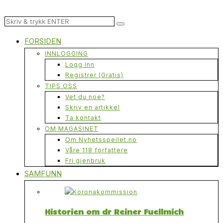
FORSIDEN
INNLOGGING
Logg inn
Registrer (Gratis)
TIPS OSS
Vet du noe?
Skriv en artikkel
Ta kontakt
OM MAGASINET
Om Nyhetsspeilet.no
Våre 118 forfattere
Fri gjenbruk
SAMFUNN
Historien om dr Reiner Fuellmich