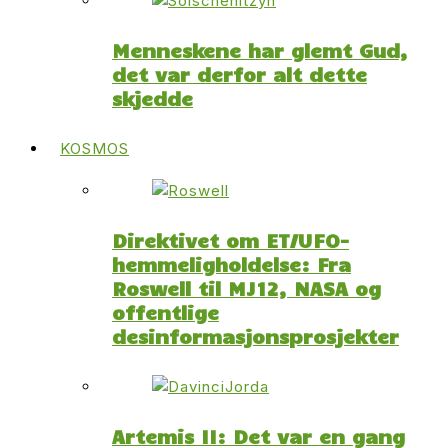
Menneskene har glemt Gud,
det var derfor alt dette
skjedde
KOSMOS
Direktivet om ET/UFO-
hemmeligholdelse: Fra
Roswell til MJ12, NASA og
offentlige
desinformasjonsprosjekter
Artemis II: Det var en gang