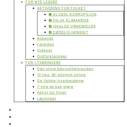
FOR NYE LESERE
AKTIVERING FOR FOLKET
➊ GLOBAL KORRUPSJON
➋ FALSK KLIMAKRISE
➌ ISKALDE VIRKEMIDLER
➍ DØDELIG HENSIKT
Anbefalt
I dybden
Videoer
Ordforklaringer
FOR LYSBRINGERE
Den store bevissthetsguiden
12 tips: Bli anonym online
De falske lysarbeiderne
7 ting du kan gjøre
Aktivt for frihet
Løsninger