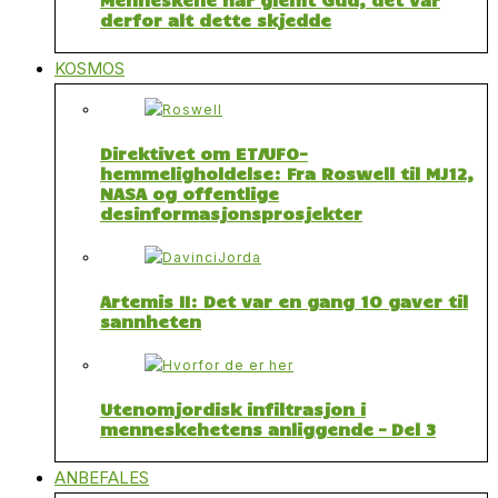
derfor alt dette skjedde
KOSMOS
Direktivet om ET/UFO-
hemmeligholdelse: Fra Roswell til MJ12,
NASA og offentlige
desinformasjonsprosjekter
Artemis II: Det var en gang 10 gaver til
sannheten
Utenomjordisk infiltrasjon i
menneskehetens anliggende – Del 3
ANBEFALES