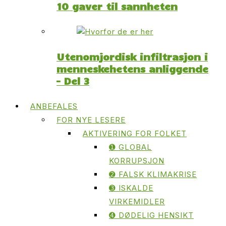
10 gaver til sannheten
Utenomjordisk infiltrasjon i
menneskehetens anliggende
– Del 3
ANBEFALES
FOR NYE LESERE
AKTIVERING FOR FOLKET
➊ GLOBAL
KORRUPSJON
➋ FALSK KLIMAKRISE
➌ ISKALDE
VIRKEMIDLER
➍ DØDELIG HENSIKT