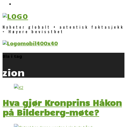
Nyheter globalt + autentisk faktasjekk
= Høyere bevissthet
Bla i tag
zion
Hva gjør Kronprins Håkon
på Bilderberg-møte?