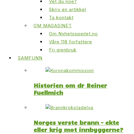
Vet du noe?
Skriv en artikkel
Ta kontakt
OM MAGASINET
Om Nyhetsspeilet.no
Våre 118 forfattere
Fri gjenbruk
SAMFUNN
Historien om dr Reiner
Fuellmich
Norges verste brann – ekte
eller krig mot innbyggerne?