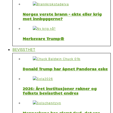
Norges verste brann – ekte eller krig
mot innbyggerne?
Merkevare Trump®
BEVISSTHET
Donald Trump har åpnet Pandoras eske
2026: Året institusjoner rakner og
folkets bevissthet endres
Menneskene har glemt Gud, det var