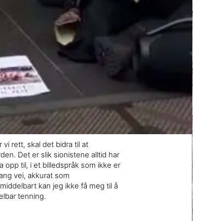
 rett, skal det bidra til at
en. Det er slik sionistene alltid har
pp til, i et billedspråk som ikke er
lang vei, akkurat som
ddelbart kan jeg ikke få meg til å
elbar tenning.