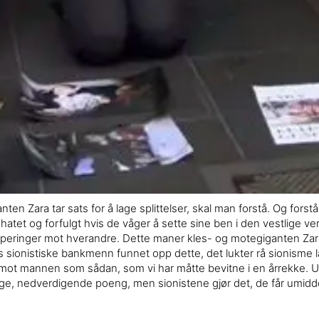
 Zara tar sats for å lage splittelser, skal man forstå. Og forstår vi
 hatet og forfulgt hvis de våger å sette sine ben i den vestlige verd
upperinger mot hverandre. Dette maner kles- og motegiganten Zara o
res sionistiske bankmenn funnet opp dette, det lukter rå sionisme 
 mannen som sådan, som vi har måtte bevitne i en årrekke. Umi
billige, nedverdigende poeng, men sionistene gjør det, de får umidd