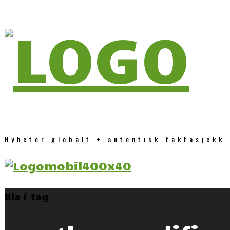
Nyheter globalt + autentisk faktasjekk
Bla i tag