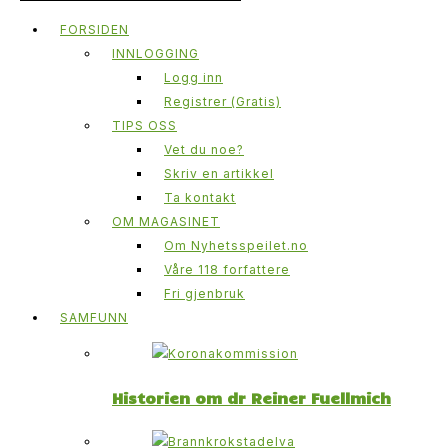
FORSIDEN
INNLOGGING
Logg inn
Registrer (Gratis)
TIPS OSS
Vet du noe?
Skriv en artikkel
Ta kontakt
OM MAGASINET
Om Nyhetsspeilet.no
Våre 118 forfattere
Fri gjenbruk
SAMFUNN
Historien om dr Reiner Fuellmich