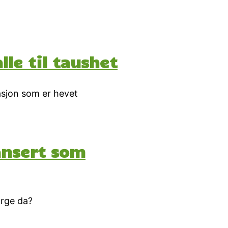
le til taushet
asjon som er hevet
ansert som
orge da?