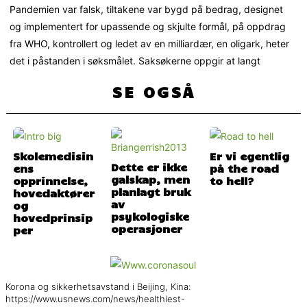
Pandemien var falsk, tiltakene var bygd på bedrag, designet
og implementert for upassende og skjulte formål, på oppdrag
fra WHO, kontrollert og ledet av en milliardær, en oligark, heter
det i påstanden i søksmålet. Saksøkerne oppgir at langt
SE OGSÅ
Skolemedisin
Er vi egentlig
Dette er ikke
ens
på the road
galskap, men
opprinnelse,
to hell?
planlagt bruk
hovedaktører
av
og
psykologiske
hovedprinsip
operasjoner
per
Korona og sikkerhetsavstand i Beijing, Kina:
https://www.usnews.com/news/healthiest-