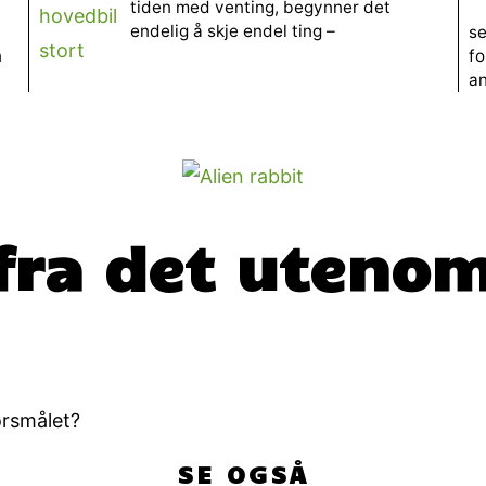
tiden med venting, begynner det
endelig å skje endel ting –
se
n
fo
an
 fra det uteno
ørsmålet?
SE OGSÅ