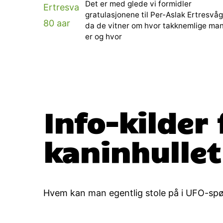
Det er med glede vi formidler
gratulasjonene til Per-Aslak Ertresvåg
da de vitner om hvor takknemlige ma
er og hvor
Info-kilder
kaninhullet
Hvem kan man egentlig stole på i UFO-sp