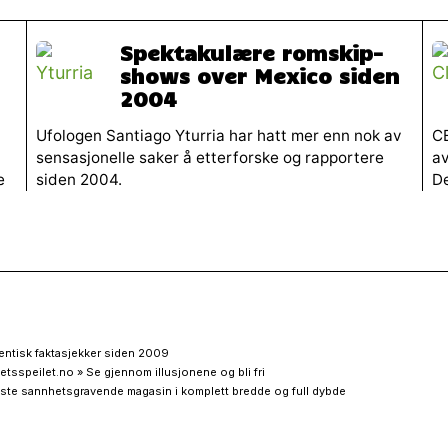
Spektakulære romskip-
shows over Mexico siden
2004
Ufologen Santiago Yturria har hatt mer enn nok av
CE
sensasjonelle saker å etterforske og rapportere
av
e
siden 2004.
De
entisk faktasjekker siden 2009
etsspeilet.no » Se gjennom illusjonene og bli fri
ste sannhetsgravende magasin i komplett bredde og full dybde