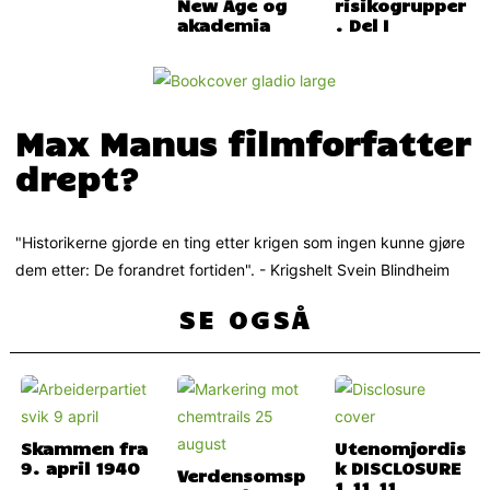
New Age og
risikogrupper
akademia
. Del I
Max Manus filmforfatter
drept?
"Historikerne gjorde en ting etter krigen som ingen kunne gjøre
dem etter: De forandret fortiden". - Krigshelt Svein Blindheim
SE OGSÅ
Skammen fra
Utenomjordis
9. april 1940
k DISCLOSURE
Verdensomsp
1.11.11