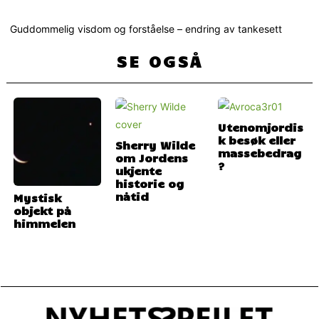
Guddommelig visdom og forståelse – endring av tankesett
SE OGSÅ
Utenomjordis
k besøk eller
Sherry Wilde
massebedrag
om Jordens
?
ukjente
historie og
nåtid
Mystisk
objekt på
himmelen