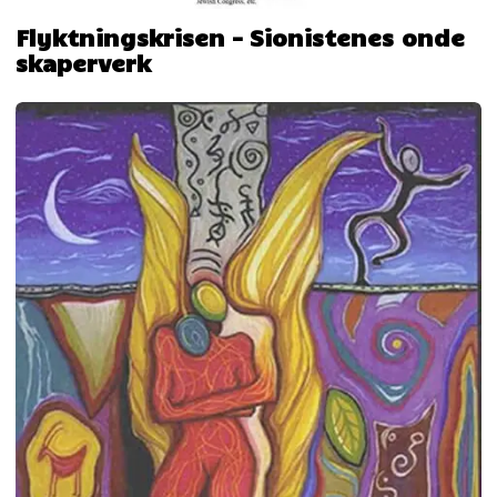
Flyktningskrisen – Sionistenes onde
skaperverk