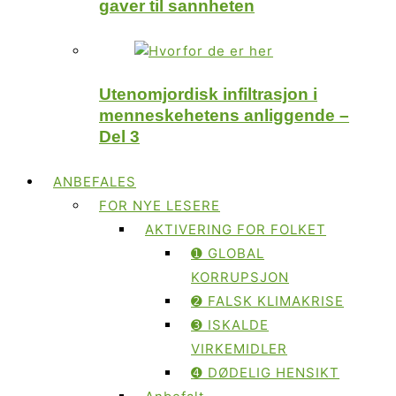
gaver til sannheten
Utenomjordisk infiltrasjon i
menneskehetens anliggende –
Del 3
ANBEFALES
FOR NYE LESERE
AKTIVERING FOR FOLKET
➊ GLOBAL
KORRUPSJON
➋ FALSK KLIMAKRISE
➌ ISKALDE
VIRKEMIDLER
➍ DØDELIG HENSIKT