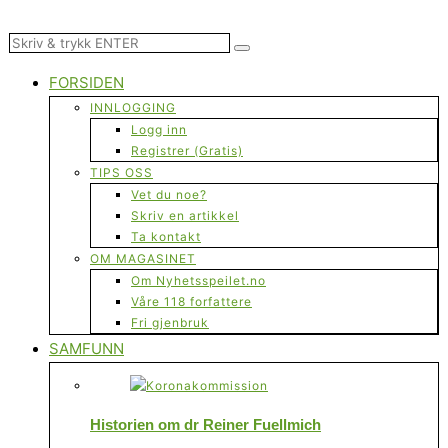
FORSIDEN
INNLOGGING
Logg inn
Registrer (Gratis)
TIPS OSS
Vet du noe?
Skriv en artikkel
Ta kontakt
OM MAGASINET
Om Nyhetsspeilet.no
Våre 118 forfattere
Fri gjenbruk
SAMFUNN
Historien om dr Reiner Fuellmich