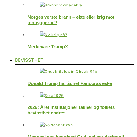
Norges verste brann – ekte eller krig mot
innbyggerne?
Merkevare Trump®
BEVISSTHET
Donald Trump har åpnet Pandoras eske
2026: Året institusjoner rakner og folkets
bevissthet endres
Menneskene har glemt Gud, det var derfor alt