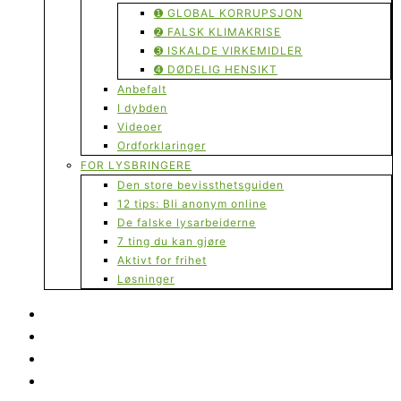
➊ GLOBAL KORRUPSJON
➋ FALSK KLIMAKRISE
➌ ISKALDE VIRKEMIDLER
➍ DØDELIG HENSIKT
Anbefalt
I dybden
Videoer
Ordforklaringer
FOR LYSBRINGERE
Den store bevissthetsguiden
12 tips: Bli anonym online
De falske lysarbeiderne
7 ting du kan gjøre
Aktivt for frihet
Løsninger