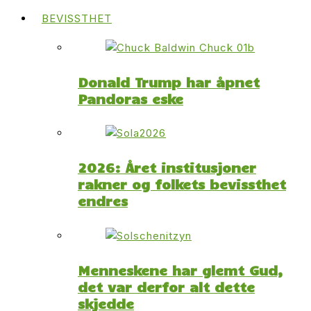
BEVISSTHET
Donald Trump har åpnet
Pandoras eske
2026: Året institusjoner
rakner og folkets bevissthet
endres
Menneskene har glemt Gud,
det var derfor alt dette
skjedde