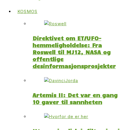
KOSMOS
Direktivet om ET/UFO-
hemmeligholdelse: Fra
Roswell til MJ12, NASA og
offentlige
desinformasjonsprosjekter
Artemis II: Det var en gang
10 gaver til sannheten