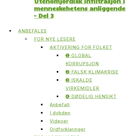
Utenomjordisk infiltrasjon i
menneskehetens anliggende
– Del 3
ANBEFALES
FOR NYE LESERE
AKTIVERING FOR FOLKET
➊ GLOBAL
KORRUPSJON
➋ FALSK KLIMAKRISE
➌ ISKALDE
VIRKEMIDLER
➍ DØDELIG HENSIKT
Anbefalt
I dybden
Videoer
Ordforklaringer