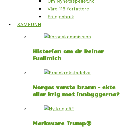
Om Nyhetsspeilet.no
Våre 118 forfattere
Fri gjenbruk
SAMFUNN
Historien om dr Reiner
Fuellmich
Norges verste brann – ekte
eller krig mot innbyggerne?
Merkevare Trump®