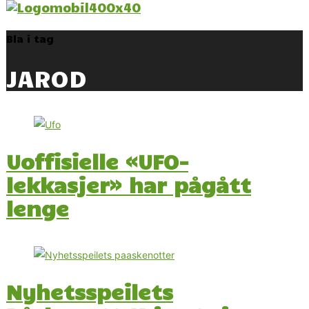
Bla i tag
JAROD
Uoffisielle «UFO-
lekkasjer» har pågått
lenge
Nyhetsspeilets