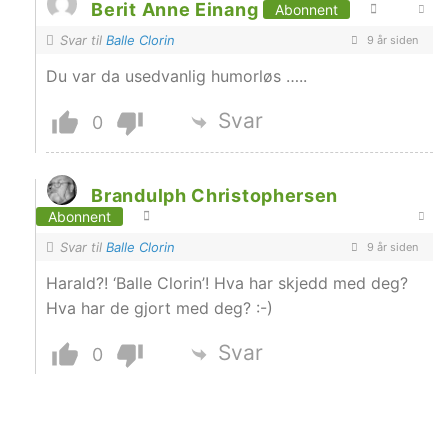
Berit Anne Einang
Abonnent
Svar til
Balle Clorin
9 år siden
Du var da usedvanlig humorløs …..
Svar
0
Brandulph Christophersen
Abonnent
Svar til
Balle Clorin
9 år siden
Harald?! ‘Balle Clorin’! Hva har skjedd med deg?
Hva har de gjort med deg? :-)
Svar
0