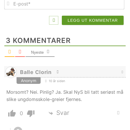
E-
po
3
KOMMENTARER
Nyeste
Balle Clorin
Anonym
10 år siden
Morsomt? Nei. Pinlig? Ja. Skal NyS bli tatt seriøst må
slike ungdomsskole-greier fjernes.
Svar
0