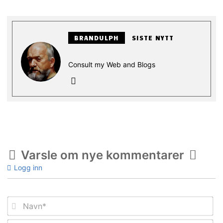
BRANDULPH
SISTE NYTT
Consult my Web and Blogs
Varsle om nye kommentarer
Logg inn
Na