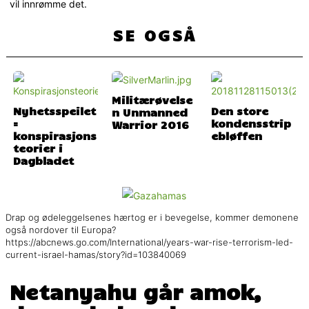
vil innrømme det.
SE OGSÅ
Militærøvelse
Nyhetsspeilet
Den store
n Unmanned
=
kondensstrip
Warrior 2016
konspirasjons
ebløffen
teorier i
Dagbladet
Drap og ødeleggelsenes hærtog er i bevegelse, kommer demonene
også nordover til Europa?
https://abcnews.go.com/International/years-war-rise-terrorism-led-
current-israel-hamas/story?id=103840069
Netanyahu går amok,