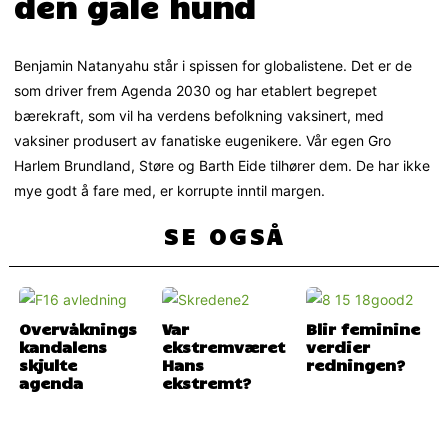
den gale hund
Benjamin Natanyahu står i spissen for globalistene. Det er de
som driver frem Agenda 2030 og har etablert begrepet
bærekraft, som vil ha verdens befolkning vaksinert, med
vaksiner produsert av fanatiske eugenikere. Vår egen Gro
Harlem Brundland, Støre og Barth Eide tilhører dem. De har ikke
mye godt å fare med, er korrupte inntil margen.
SE OGSÅ
Overvåknings
Var
Blir feminine
kandalens
ekstremværet
verdier
skjulte
Hans
redningen?
agenda
ekstremt?