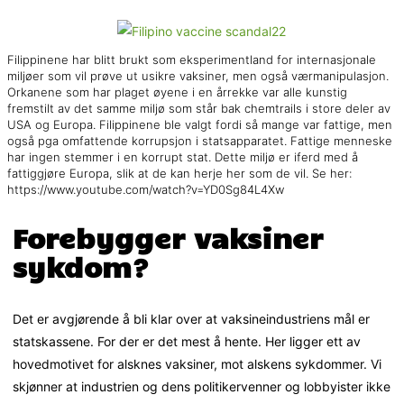
Filippinene har blitt brukt som eksperimentland for internasjonale
miljøer som vil prøve ut usikre vaksiner, men også værmanipulasjon.
Orkanene som har plaget øyene i en årrekke var alle kunstig
fremstilt av det samme miljø som står bak chemtrails i store deler av
USA og Europa. Filippinene ble valgt fordi så mange var fattige, men
også pga omfattende korrupsjon i statsapparatet. Fattige menneske
har ingen stemmer i en korrupt stat. Dette miljø er iferd med å
fattiggjøre Europa, slik at de kan herje her som de vil. Se her:
https://www.youtube.com/watch?v=YD0Sg84L4Xw
Forebygger vaksiner
sykdom?
Det er avgjørende å bli klar over at vaksineindustriens mål er
statskassene. For der er det mest å hente. Her ligger ett av
hovedmotivet for alsknes vaksiner, mot alskens sykdommer. Vi
skjønner at industrien og dens politikervenner og lobbyister ikke