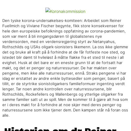
Den tyske korona-undersøkelses-komiteen: Arbeidet som Reiner
Fuellmich og Viviane Fischer begynte, fikk store konsekvenser for
hele den europeiske befolknings oppfatning av corona-pandemien,
som var ment å bli inngangsdøren til globalistenes nye
verdensorden, med en verdensregjering styrt av Netanyahus,
Rothschilds og USAs oligark-sionisters likemenn. La oss ikke glemme
det og bruke all kraft på å forhindre at de får fotfeste noe sted, og
istedet blir dømt til hvileløst å måtte flakke fra et sted til neste i all
evighet. Husk at det bare er en eneste grunn til at de fortsatt har
makt, og det er penger og naturressurser. De har makten over
pengene, men ikke alle naturressurser, ennå. Straks pengene vi har
idag er erstattet av andre enkle byttesedler som penger, basert på
tillit, er de styrtrike sionistoligarkers familieformuer ingenting verdt
lenger. Tar noen andre kontrollen over naturressursene, blir
Rothschilds, Rockefellers og Wallenbergs og ytterlige oligarker fra
samme familier satt ut av spill. Men de kommer til å gjøre alt hva som
er i deres makt for å forhindre at noe skjer med deres penger og
naturressursene som ikke tjener dem. Den kampen står nå foran oss
alle.
Historien om dr Reiner