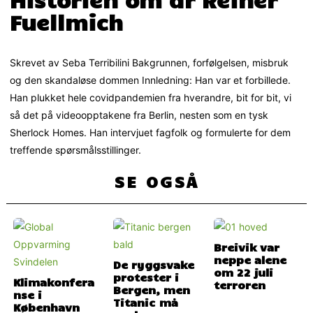
Fuellmich
Skrevet av Seba Terribilini Bakgrunnen, forfølgelsen, misbruk
og den skandaløse dommen Innledning: Han var et forbillede.
Han plukket hele covidpandemien fra hverandre, bit for bit, vi
så det på videoopptakene fra Berlin, nesten som en tysk
Sherlock Homes. Han intervjuet fagfolk og formulerte for dem
treffende spørsmålsstillinger.
SE OGSÅ
Breivik var
neppe alene
De ryggsvake
om 22 juli
protester i
Klimakonfera
terroren
Bergen, men
nse i
Titanic må
København