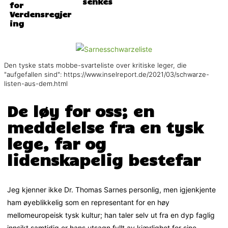
senkes
for
Verdensregjer
ing
Den tyske stats mobbe-svarteliste over kritiske leger, die
"aufgefallen sind": https://www.inselreport.de/2021/03/schwarze-
listen-aus-dem.html
De løy for oss; en
meddelelse fra en tysk
lege, far og
lidenskapelig bestefar
Jeg kjenner ikke Dr. Thomas Sarnes personlig, men igjenkjente
ham øyeblikkelig som en representant for en høy
mellomeuropeisk tysk kultur; han taler selv ut fra en dyp faglig
innsikt samtidig er hans utsagn fyllt av kjærlighet for sine