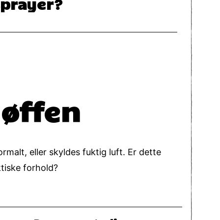
sprayer?
løffen
rmalt, eller skyldes fuktig luft. Er dette
ktiske forhold?