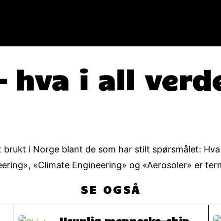
 hva i all verd
brukt i Norge blant de som har stilt spørsmålet: Hva 
neering», «Climate Engineering» og «Aerosoler» er te
SE OGSÅ
Usynlig menneske-chip