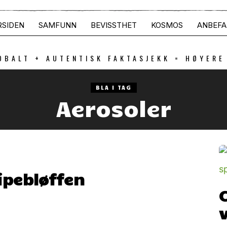
RSIDEN
SAMFUNN
BEVISSTHET
KOSMOS
ANBEFA
OBALT + AUTENTISK FAKTASJEKK = HØYERE
BLA I TAG
Aerosoler
ipebløffen
C