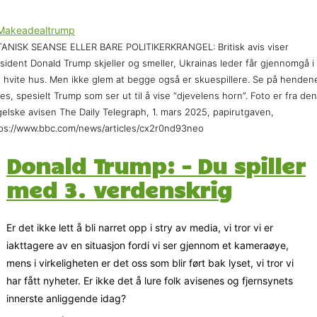
ANISK SEANSE ELLER BARE POLITIKERKRANGEL: Britisk avis viser
sident Donald Trump skjeller og smeller, Ukrainas leder får gjennomgå i
 hvite hus. Men ikke glem at begge også er skuespillere. Se på henden
es, spesielt Trump som ser ut til å vise “djevelens horn”. Foto er fra den
elske avisen The Daily Telegraph, 1. mars 2025, papirutgaven,
ps://www.bbc.com/news/articles/cx2r0nd93neo
Donald Trump: – Du spiller
med 3. verdenskrig
Er det ikke lett å bli narret opp i stry av media, vi tror vi er
iakttagere av en situasjon fordi vi ser gjennom et kameraøye,
mens i virkeligheten er det oss som blir ført bak lyset, vi tror vi
har fått nyheter. Er ikke det å lure folk avisenes og fjernsynets
innerste anliggende idag?