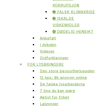
KORRUPSJON
➋ FALSK KLIMAKRISE
➌ ISKALDE
VIRKEMIDLER
➍ DØDELIG HENSIKT
Anbefalt
I dybden
Videoer
Ordforklaringer
FOR LYSBRINGERE
Den store bevissthetsguiden
12 tips: Bli anonym online
De falske lysarbeiderne
7 ting du kan gjøre
Aktivt for frihet
Løsninger