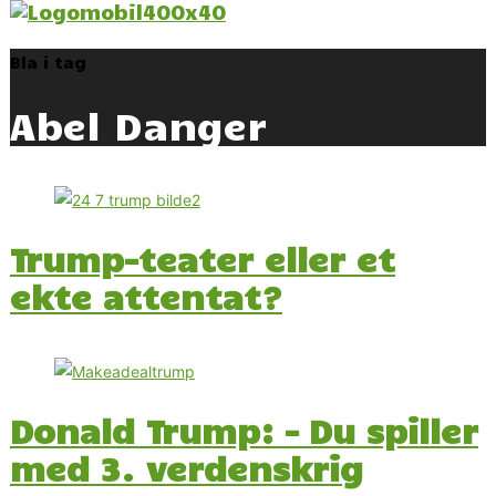
Bla i tag
Abel Danger
Trump-teater eller et
ekte attentat?
Donald Trump: – Du spiller
med 3. verdenskrig