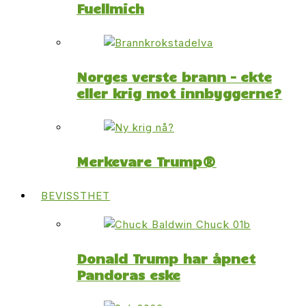
Fuellmich
Norges verste brann – ekte
eller krig mot innbyggerne?
Merkevare Trump®
BEVISSTHET
Donald Trump har åpnet
Pandoras eske