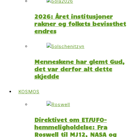
2026: Året institusjoner
rakner og folkets bevissthet
endres
Menneskene har glemt Gud,
det var derfor alt dette
skjedde
KOSMOS
Direktivet om ET/UFO-
hemmeligholdelse: Fra
Roswell til MJ12, NASA og