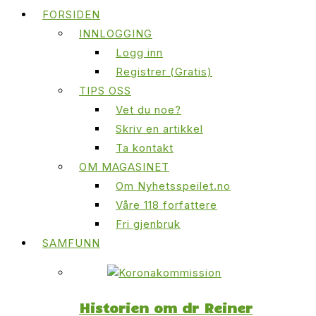
FORSIDEN
INNLOGGING
Logg inn
Registrer (Gratis)
TIPS OSS
Vet du noe?
Skriv en artikkel
Ta kontakt
OM MAGASINET
Om Nyhetsspeilet.no
Våre 118 forfattere
Fri gjenbruk
SAMFUNN
Historien om dr Reiner