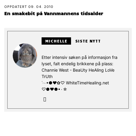
OPPDATERT
09. 04. 2010
En smakebit på Vannmannens tidsalder
MICHELLE
SISTE NYTT
Etter intensiv søken på informasjon fra
lyset, falt endelig brikkene på plass:
Channie West - BeaUty HeAling LoVe
TrUth
˙·۰•●♥✿♡ WhiteTimeHealing.net
♡●♥●•۰☆