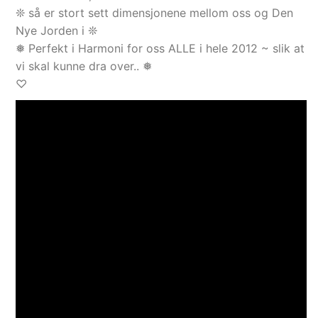
❊ så er stort sett dimensjonene mellom oss og Den
Nye Jorden i ❊
❅ Perfekt i Harmoni for oss ALLE i hele 2012 ~ slik at
vi skal kunne dra over.. ❅
♡