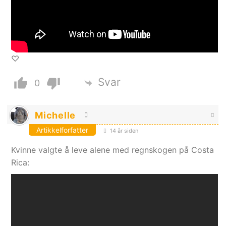
♡
Svar
0
Michelle
Artikkelforfatter
14 år siden
Kvinne valgte å leve alene med regnskogen på Costa
Rica: