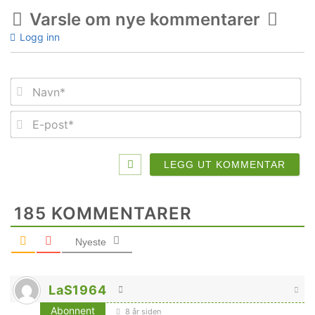
Varsle om nye kommentarer
Logg inn
Na
E-
po
185
KOMMENTARER
Nyeste
LaS1964
Abonnent
8 år siden