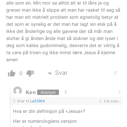
alle som en. Min mor sa alltid alt er til låns ja og
greoer man ikke å slippe alt man har rasket til seg så
har man ett matrielt problem som egnetoilg betyr at
det som er synelig er det man har lagt sin elsk på å
ikke det ånderlige og alle gavene der så mår man
slutter å gi ånden ånde mat så slukner og det lyset i
deg som kalles gudommelig, desverre det er viktig å
ta vare på troen og ikke minst lære Jesus å kjenne
amen
Svar
0
Ken
Anonym
Svar til
LaS1964
8 år siden
Hva er din definisjon på «Jesus»?
Her er numerologiens versjon: