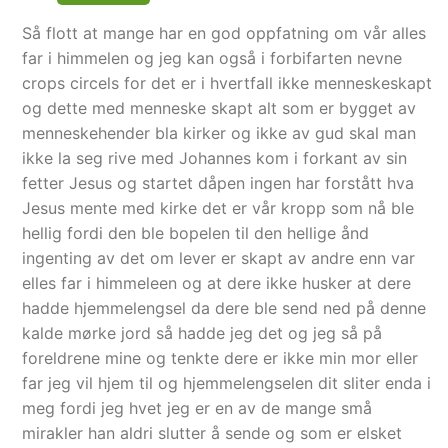
Så flott at mange har en god oppfatning om vår alles
far i himmelen og jeg kan også i forbifarten nevne
crops circels for det er i hvertfall ikke menneskeskapt
og dette med menneske skapt alt som er bygget av
menneskehender bla kirker og ikke av gud skal man
ikke la seg rive med Johannes kom i forkant av sin
fetter Jesus og startet dåpen ingen har forstått hva
Jesus mente med kirke det er vår kropp som nå ble
hellig fordi den ble bopelen til den hellige ånd
ingenting av det om lever er skapt av andre enn var
elles far i himmeleen og at dere ikke husker at dere
hadde hjemmelengsel da dere ble send ned på denne
kalde mørke jord så hadde jeg det og jeg så på
foreldrene mine og tenkte dere er ikke min mor eller
far jeg vil hjem til og hjemmelengselen dit sliter enda i
meg fordi jeg hvet jeg er en av de mange små
mirakler han aldri slutter å sende og som er elsket