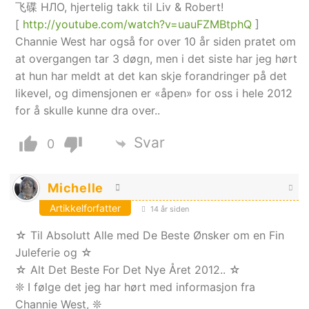
飞碟 НЛО, hjertelig takk til Liv & Robert!
[
http://youtube.com/watch?v=uauFZMBtphQ
]
Channie West har også for over 10 år siden pratet om
at overgangen tar 3 døgn, men i det siste har jeg hørt
at hun har meldt at det kan skje forandringer på det
likevel, og dimensjonen er «åpen» for oss i hele 2012
for å skulle kunne dra over..
Svar
0
Michelle
Artikkelforfatter
14 år siden
☆ Til Absolutt Alle med De Beste Ønsker om en Fin
Juleferie og ☆
☆ Alt Det Beste For Det Nye Året 2012.. ☆
❊ I følge det jeg har hørt med informasjon fra
Channie West, ❊