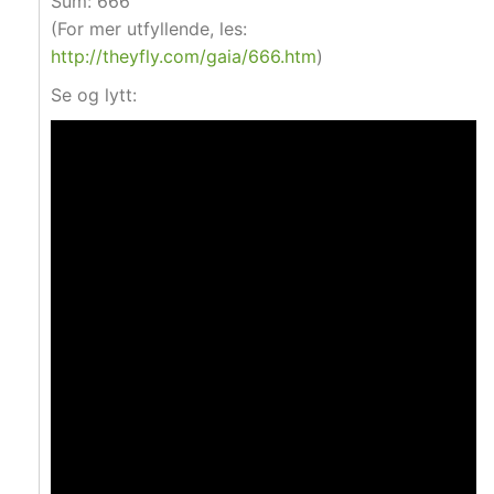
Sum: 666
(For mer utfyllende, les:
http://theyfly.com/gaia/666.htm
)
Se og lytt: